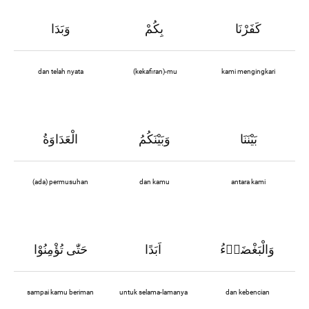
كَفَرْنَا
بِكُمْ
وَبَدَا
dan telah nyata
(kekafiran)-mu
kami mengingkari
بَيْنَنَا
وَبَيْنَكُمُ
الْعَدَاوَةُ
(ada) permusuhan
dan kamu
antara kami
وَالْبَغْضَاۤءُ
اَبَدًا
حَتّٰى تُؤْمِنُوْا
sampai kamu beriman
untuk selama-lamanya
dan kebencian