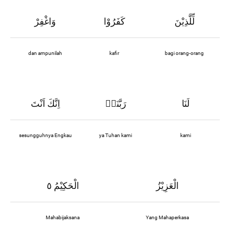
لِّلَّذِيْنَ
كَفَرُوْا
وَاغْفِرْ
dan ampunilah
kafir
bagi orang-orang
لَنَا
رَبَّنَاۚ
اِنَّكَ اَنْتَ
sesungguhnya Engkau
ya Tuhan kami
kami
الْعَزِيْزُ
الْحَكِيْمُ ٥
Mahabijaksana
Yang Mahaperkasa