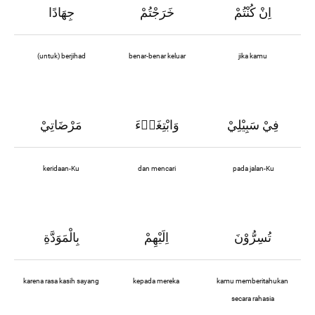
اِنْ كُنْتُمْ
خَرَجْتُمْ
جِهَادًا
(untuk) berjihad
benar-benar keluar
jika kamu
فِيْ سَبِيْلِيْ
وَابْتِغَاۤءَ
مَرْضَاتِيْ
keridaan-Ku
dan mencari
pada jalan-Ku
تُسِرُّوْنَ
اِلَيْهِمْ
بِالْمَوَدَّةِ
karena rasa kasih sayang
kepada mereka
kamu memberitahukan
secara rahasia