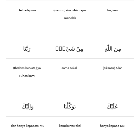
terhadapmu
(namun) aku tidak dapat
bagimu
menolak
مِنَ اللّٰهِ
مِنْ شَيْءٍۗ
رَبَّنَا
(Ibrahim berkata,) ya
sama sekali
(siksaan) Allah
Tuhan kami
عَلَيْكَ
تَوَكَّلْنَا
وَاِلَيْكَ
dan hanya kepadam-Mu
kami bertawakal
hanya kepada-Mu