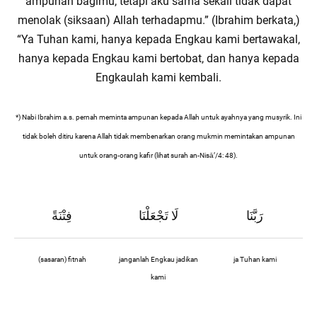
ampunan bagimu, tetapi aku sama sekali tidak dapat
menolak (siksaan) Allah terhadapmu.” (Ibrahim berkata,)
“Ya Tuhan kami, hanya kepada Engkau kami bertawakal,
hanya kepada Engkau kami bertobat, dan hanya kepada
Engkaulah kami kembali.
*) Nabi Ibrahim a.s. pernah meminta ampunan kepada Allah untuk ayahnya yang musyrik. Ini
tidak boleh ditiru karena Allah tidak membenarkan orang mukmin memintakan ampunan
untuk orang-orang kafir (lihat surah an-Nisā’/4: 48).
رَبَّنَا
لَا تَجْعَلْنَا
فِتْنَةً
(sasaran) fitnah
janganlah Engkau jadikan
ja Tuhan kami
kami