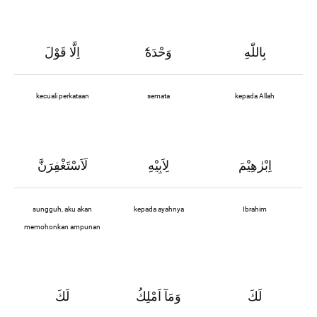
بِاللّٰهِ
وَحْدَهٗٓ
اِلَّا قَوْلَ
kecuali perkataan
semata
kepada Allah
اِبْرٰهِيْمَ
لِاَبِيْهِ
لَاَسْتَغْفِرَنَّ
sungguh, aku akan
kepada ayahnya
Ibrahim
memohonkan ampunan
لَكَ
وَمَآ اَمْلِكُ
لَكَ