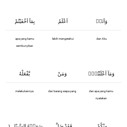
وَاَنَا۠
اَعْلَمُ
بِمَآ اَخْفَيْتُمْ
apa yang kamu
lebih mengetahui
dan Aku
sembunyikan
وَمَآ اَعْلَنْتُمْۗ
وَمَنْ
يَّفْعَلْهُ
melakukannya
dan barang siapa yang
dan apa yang kamu
nyatakan
مِنْكُمْ
فَقَدْ ضَلَّ
سَوَاۤءَ السَّبِيْلِ ١