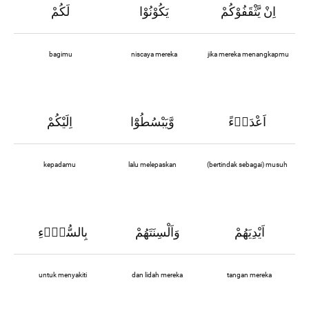
اِنْ يَّثْقَفُوْكُمْ
يَكُوْنُوْا
لَكُمْ
bagimu
niscaya mereka
jika mereka menangkapmu
اَعْدَاۤءً
وَّيَبْسُطُوْٓا
اِلَيْكُمْ
kepadamu
lalu melepaskan
(bertindak sebagai) musuh
اَيْدِيَهُمْ
وَاَلْسِنَتَهُمْ
بِالسُّوْۤءِ
untuk menyakiti
dan lidah mereka
tangan mereka