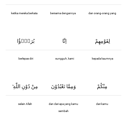
ketika mereka berkata
bersama dengannya
dan orang-orang yang
لِقَوْمِهِمْ
اِنَّا
بُرَءٰۤؤُا
berlepas diri
sungguh, kami
kepada kaumnya
مِنْكُمْ
وَمِمَّا تَعْبُدُوْنَ
مِنْ دُوْنِ اللّٰهِ
ۖ
selain Allah
dan dari apa yang kamu
dari kamu
sembah