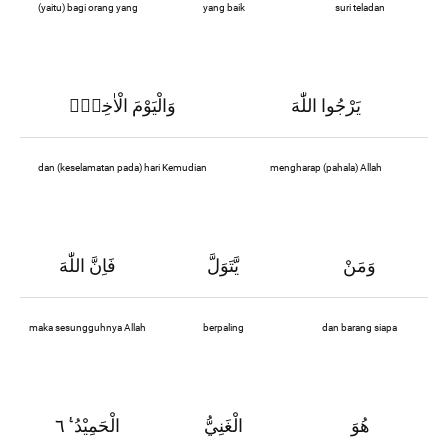
(yaitu) bagi orang yang
yang baik
suri teladan
يَرْجُوا اللّٰهَ
وَالْيَوْمَ الْاٰخِرَۗ
dan (keselamatan pada) hari Kemudian
mengharap (pahala) Allah
وَمَنْ
يَّتَوَلَّ
فَاِنَّ اللّٰهَ
maka sesungguhnya Allah
berpaling
dan barang siapa
هُوَ
الْغَنِيُّ
الْحَمِيْدُ ࣖ ٦