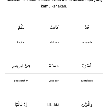
kamu kerjakan.
قَدْ
كَانَتْ
لَكُمْ
bagimu
telah ada
sungguh
اُسْوَةٌ
حَسَنَةٌ
فِيْٓ اِبْرٰهِيْمَ
pada Ibrahim
yang baik
suri teladan
وَالَّذِيْنَ
مَعَهٗۚ
اِذْ قَالُوْا