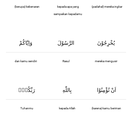
(berupa) kebenaran
kepada apa yang
(padahal) mereka ingkar
sampaikan kepadamu
يُخْرِجُوْنَ
الرَّسُوْلَ
وَاِيَّاكُمْ
dan kamu sendiri
Rasul
mereka mengusir
اَنْ تُؤْمِنُوْا
بِاللّٰهِ
رَبِّكُمْۗ
Tuhanmu
kepada Allah
(karena) kamu beriman