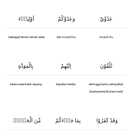
عَدُوِّيْ
وَعَدُوَّكُمْ
اَوْلِيَاۤءَ
(sebagai) teman-teman setia
dan musuhmu
musuh-Ku
تُلْقُوْنَ
اِلَيْهِمْ
بِالْمَوَدَّةِ
karena rasa kasih sayang
kepada mereka
sehingga kamu sampaikan
(berita-berita Muhammad)
وَقَدْ كَفَرُوْا
بِمَا جَاۤءَكُمْ
مِّنَ الْحَقِّۚ