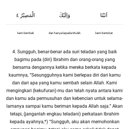
اَنَبْنَا
وَاِلَيْكَ
الْمَصِيْرُ ٤
kami kembali
dan hanya kepada-Mulah
kami bertobat
4. Sungguh, benar-benar ada suri teladan yang baik
bagimu pada (diri) Ibrahim dan orang-orang yang
bersama dengannya ketika mereka berkata kepada
kaumnya, “Sesungguhnya kami berlepas diri dari kamu
dan dari apa yang kamu sembah selain Allah. Kami
mengingkari (kekufuran)-mu dan telah nyata antara kami
dan kamu ada permusuhan dan kebencian untuk selama-
lamanya sampai kamu beriman kepada Allah saja.” Akan
tetapi, (janganlah engkau teladani) perkataan Ibrahim
kepada ayahnya,*) “Sungguh, aku akan memohonkan