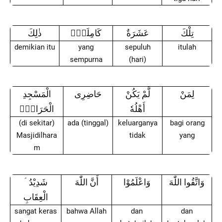
تِلْكَ
عَشَرَةٌ
كَامِلَةٌۗ
ذٰلِكَ
demikian itu
yang
sepuluh
itulah
sempurna
(hari)
لِمَنْ
لَّمْ يَكُنْ
حَاضِرِى
الْمَسْجِدِ
أَهْلُهٗ
الْحَرَامِۗ
(di sekitar)
ada (tinggal)
keluarganya
bagi orang
Masjidilhara
tidak
yang
m
وَاتَّقُوا اللّٰهَ
وَاعْلَمُوْا
أَنَّ اللّٰهَ
شَدِيْدُ
الْعِقَابِ
sangat keras
bahwa Allah
dan
dan