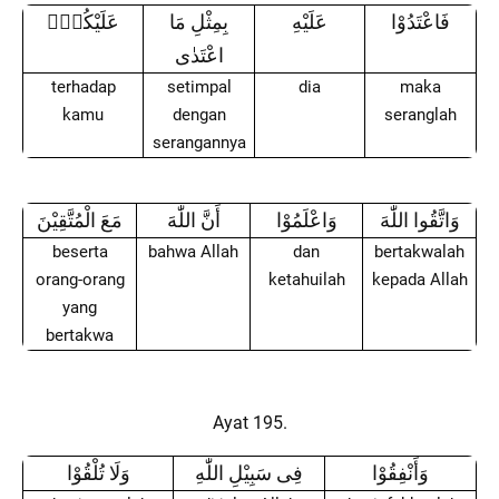
فَاعْتَدُوْا
عَلَيْهِ
بِمِثْلِ مَا
عَلَيْكُمْۖ
اعْتَدٰى
terhadap
setimpal
dia
maka
kamu
dengan
seranglah
serangannya
وَاتَّقُوا اللّٰهَ
وَاعْلَمُوْا
أَنَّ اللّٰهَ
مَعَ الْمُتَّقِيْنَ
beserta
bahwa Allah
dan
bertakwalah
orang-orang
ketahuilah
kepada Allah
yang
bertakwa
Ayat 195.
وَأَنْفِقُوْا
فِى سَبِيْلِ اللّٰهِ
وَلَا تُلْقُوْا