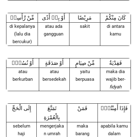
كَانَ مِنْكُمْ
مَرِيْضًا
أَوْ بِهٖ أَذًى
مِّنْ رَّأْسِهٖ
di kepalanya
atau ada
sakit
di antara
(lalu dia
gangguan
kamu
bercukur)
فَفِدْيَةٌ
مِّنْ صِيَامٍ
أَوْ صَدَقَةٍ
أَوْ نُسُكٍۚ
atau
atau
yaitu
maka dia
berkurban
bersedekah
berpuasa
wajib ber-
fidyah
فَإِذَا أَمِنْتُمْۗ
فَمَنْ
تَمَتَّعَ
إِلَى الْحَجِّ
بِالْعُمْرَةِ
sebelum
mengerjaka
maka
apabila kamu
haji
n umrah
barang
dalam