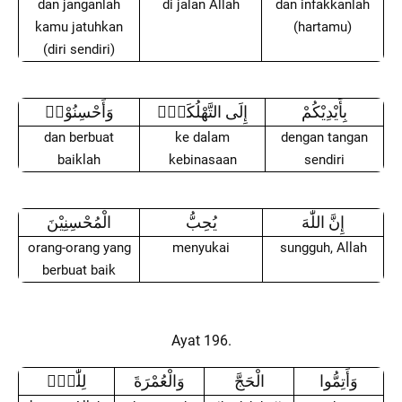
dan janganlah
di jalan Allah
dan infakkanlah
kamu jatuhkan
(hartamu)
(diri sendiri)
بِأَيْدِيْكُمْ
إِلَى التَّهْلُكَةِۛ
وَأَحْسِنُوْاۛ
dan berbuat
ke dalam
dengan tangan
baiklah
kebinasaan
sendiri
إِنَّ اللّٰهَ
يُحِبُّ
الْمُحْسِنِيْنَ
orang-orang yang
menyukai
sungguh, Allah
berbuat baik
Ayat 196.
وَأَتِمُّوا
الْحَجَّ
وَالْعُمْرَةَ
لِلّٰهِۗ