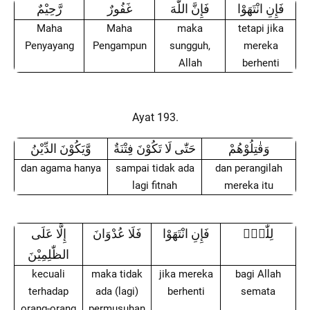
فَإِنِ انْتَهَوْا
فَإِنَّ اللّٰهَ
غَفُورٌ
رَّحِيْمٌ
Maha
Maha
maka
tetapi jika
Penyayang
Pengampun
sungguh,
mereka
Allah
berhenti
Ayat 193.
وَقٰتِلُوْهُمْ
حَتّٰى لَا تَكُوْنَ فِتْنَةٌ
وَّيَكُوْنَ الدِّيْنُ
dan agama hanya
sampai tidak ada
dan perangilah
lagi fitnah
mereka itu
لِلّٰهِۗ
فَإِنِ انْتَهَوْا
فَلَا عُدْوَانَ
إِلَّا عَلَى
الظّٰلِمِيْنَ
kecuali
maka tidak
jika mereka
bagi Allah
terhadap
ada (lagi)
berhenti
semata
orang-orang
permusuhan