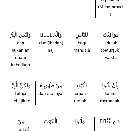
(Muhammad
)
مَوَاقِيْتُ
لِلنَّاسِ
وَالْحَجِّۗ
وَلَيْسَ الْبِرُّ
dan
dan (ibadah)
bagi
adalah
bukanlah
haji
manusia
(petunjuk)
suatu
waktu
kebajikan
بِأَنْ تَأْتُوا
الْبُيُوْتَ
مِنْ ظُهُوْرِهَا
وَلٰكِنَّ الْبِرَّ
tetapi
dari atasnya
rumah-
kamu
kebajikan
rumah
memasuki
مَنِ اتَّقٰىۚ
وَأْتُوا
الْبُيُوْتَ
مِنْ
أَبْوَابِهَاۖ