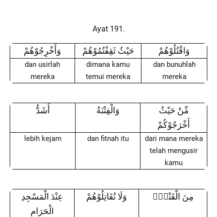
Ayat 191.
وَاقْتُلُوْهُمْ
حَيْثُ ثَقِفْتُمُوْهُمْ
وَأَخْرِجُوْهُمْ
dan usirlah
dimana kamu
dan bunuhlah
mereka
temui mereka
mereka
مِّنْ حَيْثُ
وَالْفِتْنَةُ
أَشَدُّ
أَخْرَجُوْكُمْ
lebih kejam
dan fitnah itu
dari mana mereka
telah mengusir
kamu
مِنَ الْقَتْلِۚ
وَلَا تُقَاتِلُوْهُمْ
عِنْدَ الْمَسْجِدِ
الْحَرَامِ