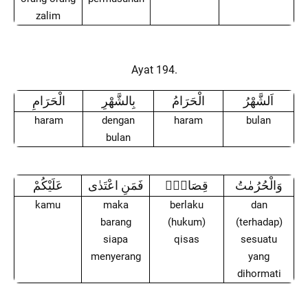
zalim
Ayat 194.
اَلشَّهْرُ
الْحَرَامُ
بِالشَّهْرِ
الْحَرَامِ
haram
dengan
haram
bulan
bulan
وَالْحُرُمٰتُ
قِصَاصٌۗ
فَمَنِ اعْتَدٰى
عَلَيْكُمْ
kamu
maka
berlaku
dan
barang
(hukum)
(terhadap)
siapa
qisas
sesuatu
menyerang
yang
dihormati