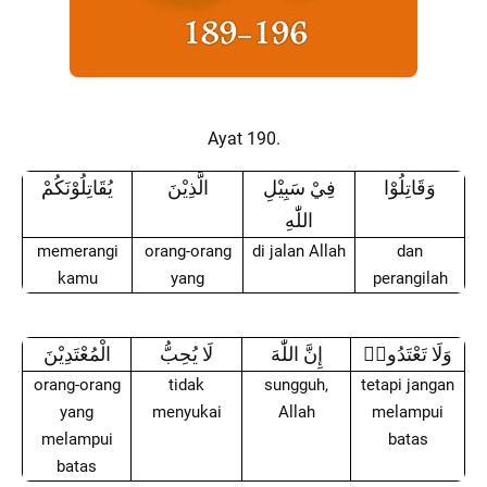
Ayat 190.
وَقَاتِلُوْا
فِيْ سَبِيْلِ
الَّذِيْنَ
يُقَاتِلُوْنَكُمْ
اللّٰهِ
memerangi
orang-orang
di jalan Allah
dan
kamu
yang
perangilah
وَلَا تَعْتَدُواۗ
إِنَّ اللّٰهَ
لَا يُحِبُّ
الْمُعْتَدِيْنَ
orang-orang
tidak
sungguh,
tetapi jangan
yang
menyukai
Allah
melampui
melampui
batas
batas