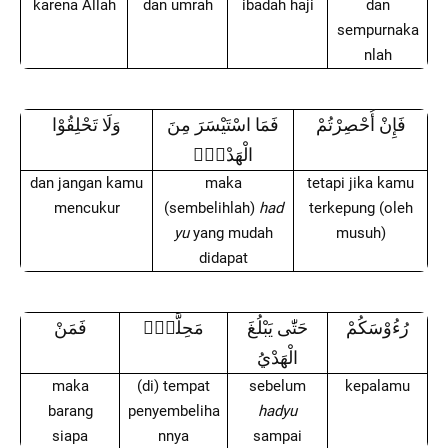
karena Allah
dan umrah
ibadah haji
dan
sempurnaka
nlah
فَإِنْ أُحْصِرْتُمْ
فَمَا اسْتَيْسَرَ مِنَ
وَلَا تَحْلِقُوْا
الْهَدْيِۚ
dan jangan kamu
maka
tetapi jika kamu
mencukur
(sembelihlah)
had
terkepung (oleh
yu
yang mudah
musuh)
didapat
رُءُوْسَكُمْ
حَتّٰى يَبْلُغَ
مَحِلَّهٗۗ
فَمَنْ
الْهَدْيُ
maka
(di) tempat
sebelum
kepalamu
barang
penyembeliha
hadyu
siapa
nnya
sampai