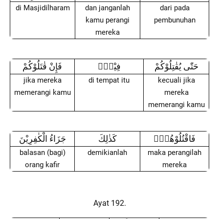
di Masjidilharam
dan janganlah
dari pada
kamu perangi
pembunuhan
mereka
حَتّٰى يُقٰتِلُوْكُمْ
فِيْهِۚ
فَإِنْ قٰتَلُوْكُمْ
jika mereka
di tempat itu
kecuali jika
memerangi kamu
mereka
memerangi kamu
فَاقْتُلُوْهُمْۗ
كَذٰلِكَ
جَزَاءُ الْكٰفِرِيْنَ
balasan (bagi)
demikianlah
maka perangilah
orang kafir
mereka
Ayat 192.