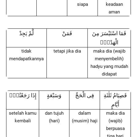
siapa
keadaan
aman
فَمَا اسْتَيْسَرَ مِنَ
فَمَنْ
لَّمْ يَجِدْ
الْهَدْيِۚ
tidak
tetapi jika dia
maka dia (wajib
mendapatkannya
menyembelih)
hadyu yang mudah
didapat
فَصِيَامُ ثَلٰثَةِ
فِى الْحَجِّ
وَسَبْعَةٍ
إِذَا رَجَعْتُمْۗ
أَيَّامٍ
setelah kamu
dan tujuh
dalam
maka dia
kembali
(hari)
(musim) haji
(wajib)
berpuasa
tiga hari