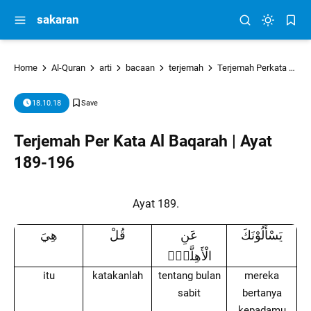
sakaran
Home
Al-Quran
arti
bacaan
terjemah
Terjemah Perkata
tu
18.10.18
Terjemah Per Kata Al Baqarah | Ayat
189-196
Ayat 189.
يَسْأَلُوْنَكَ
عَنِ
قُلْ
هِيَ
الْأَهِلَّةِۗ
itu
katakanlah
tentang bulan
mereka
sabit
bertanya
kepadamu