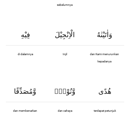
sebelumnya
وَاٰتَيْنٰهُ
الْاِنْجِيْلَ
فِيْهِ
di dalamnya
Injil
dan Kami menurunkan
kepadanya
هُدًى
وَّنُوْرٌۙ
وَّمُصَدِّقًا
dan membenarkan
dan cahaya
terdapat petunjuk