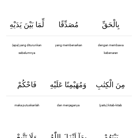
بِالْحَقِّ
مُصَدِّقًا
لِّمَا بَيْنَ يَدَيْهِ
(apa) yang diturunkan
yang membenarkan
dengan membawa
sebelumnya
kebenaran
مِنَ الْكِتٰبِ
وَمُهَيْمِنًا عَلَيْهِ
فَاحْكُمْ
maka putuskanlah
dan menjaganya
(yaitu) kitab-kitab
بَيْنَهُمْ
بِمَآ اَنْزَلَ اللّٰهُ
وَلَا تَتَّبِعْ