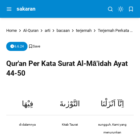
sakaran
Home
Al-Quran
arti
bacaan
terjemah
Terjemah Perkata
tu
6.6.24
Qur'an Per Kata Surat Al-Mā'idah Ayat
44-50
اِنَّآ اَنْزَلْنَا
التَّوْرٰىةَ
فِيْهَا
di dalamnya
Kitab Taurat
sungguh, Kami yang
menurunkan