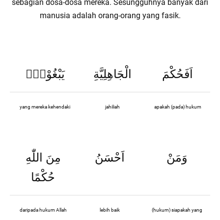
sebagian dosa-dosa mereka. Sesungguhnya banyak dari
manusia adalah orang-orang yang fasik.
اَفَحُكْمَ
الْجَاهِلِيَّةِ
يَبْغُوْنَۗ
yang mereka kehendaki
jahiliah
apakah (pada) hukum
وَمَنْ
اَحْسَنُ
مِنَ اللّٰهِ
حُكْمًا
daripada hukum Allah
lebih baik
(hukum) siapakah yang