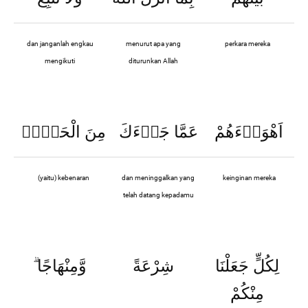
dan janganlah engkau
menurut apa yang
perkara mereka
mengikuti
diturunkan Allah
اَهْوَاۤءَهُمْ
عَمَّا جَاۤءَكَ
مِنَ الْحَقِّۗ
(yaitu) kebenaran
dan meninggalkan yang
keinginan mereka
telah datang kepadamu
لِكُلٍّ جَعَلْنَا
شِرْعَةً
وَّمِنْهَاجًا
مِنْكُمْ