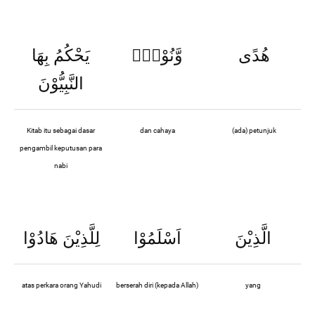
هُدًى
وَّنُوْرٌۚ
يَحْكُمُ بِهَا
النَّبِيُّوْنَ
Kitab itu sebagai dasar
dan cahaya
(ada) petunjuk
pengambil keputusan para
nabi
الَّذِيْنَ
اَسْلَمُوْا
لِلَّذِيْنَ هَادُوْا
atas perkara orang Yahudi
berserah diri (kepada Allah)
yang