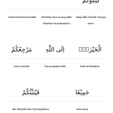
لِّيَبْلُوَكُمْ
maka berlomba-lombalah
terhadap karunia yang telah
tetapi allah hendak menguji
diberikan-Nya kepadamu
kamu
الْخَيْرٰتِۗ
اِلَى اللّٰهِ
مَرْجِعُكُمْ
kamu kembali
hanya kepada Allah
berbuat kebajikan
جَمِيْعًا
فَيُنَبِّئُكُمْ
lalu diberitahukan-Nya kepadamu
semuanya