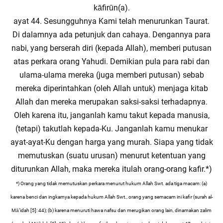
kāfirūn(a).
ayat 44. Sesungguhnya Kami telah menurunkan Taurat.
Di dalamnya ada petunjuk dan cahaya. Dengannya para
nabi, yang berserah diri (kepada Allah), memberi putusan
atas perkara orang Yahudi. Demikian pula para rabi dan
ulama-ulama mereka (juga memberi putusan) sebab
mereka diperintahkan (oleh Allah untuk) menjaga kitab
Allah dan mereka merupakan saksi-saksi terhadapnya.
Oleh karena itu, janganlah kamu takut kepada manusia,
(tetapi) takutlah kepada-Ku. Janganlah kamu menukar
ayat-ayat-Ku dengan harga yang murah. Siapa yang tidak
memutuskan (suatu urusan) menurut ketentuan yang
diturunkan Allah, maka mereka itulah orang-orang kafir.*)
*) Orang yang tidak memutuskan perkara menurut hukum Allah Swt. ada tiga macam: (a)
karena benci dan ingkarnya kepada hukum Allah Swt., orang yang semacam ini kafir (surah al-
Mā’idah [5]: 44); (b) karena menuruti hawa nafsu dan merugikan orang lain, dinamakan zalim