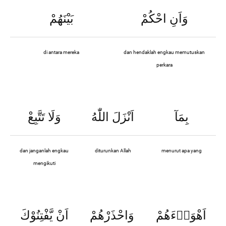
وَاَنِ احْكُمْ
بَيْنَهُمْ
di antara mereka
dan hendaklah engkau memutuskan
perkara
بِمَآ
اَنْزَلَ اللّٰهُ
وَلَا تَتَّبِعْ
dan janganlah engkau
diturunkan Allah
menurut apa yang
mengikuti
اَهْوَاۤءَهُمْ
وَاحْذَرْهُمْ
اَنْ يَّفْتِنُوْكَ