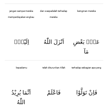
jangan sampai mereka
dan waspadalah terhadap
keinginan mereka
memperdayakan engkau
mereka
عَنْۢ بَعْضِ
اَنْزَلَ اللّٰهُ
اِلَيْكَۗ
مَآ
kepadamu
telah diturunkan Allah
terhadap sebagian apa yang
فَاِنْ تَوَلَّوْا
فَاعْلَمْ
اَنَّمَا يُرِيْدُ
اللّٰهُ