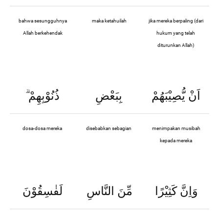
bahwa sesungguhnya
maka ketahuilah
jika mereka berpaling (dari
Allah berkehendak
hukum yang telah
diturunkan Allah)
ۗ
ذُنُوْبِهِمْ
بِبَعْضِ
اَنْ يُّصِيْبَهُمْ
dosa-dosa mereka
disebabkan sebagian
menimpakan musibah
kepada mereka
وَاِنَّ كَثِيْرًا
مِّنَ النَّاسِ
لَفٰسِقُوْنَ