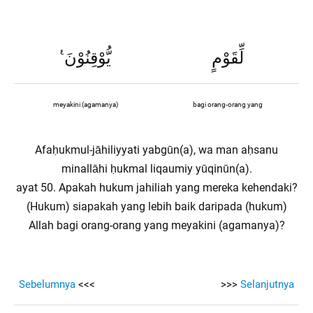
ࣖ
يُّوْقِنُوْنَ
لِّقَوْمٍ
meyakini (agamanya)
bagi orang-orang yang
Afaḥukmul-jāhiliyyati yabgūn(a), wa man aḥsanu
minallāhi ḥukmal liqaumiy yūqinūn(a).
ayat 50. Apakah hukum jahiliah yang mereka kehendaki?
(Hukum) siapakah yang lebih baik daripada (hukum)
Allah bagi orang-orang yang meyakini (agamanya)?
Sebelumnya
<<<
>>>
Selanjutnya