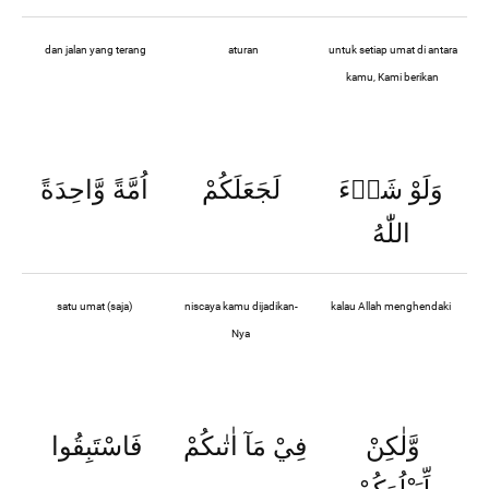
dan jalan yang terang
aturan
untuk setiap umat di antara
kamu, Kami berikan
وَلَوْ شَاۤءَ
لَجَعَلَكُمْ
اُمَّةً وَّاحِدَةً
اللّٰهُ
satu umat (saja)
niscaya kamu dijadikan-
kalau Allah menghendaki
Nya
وَّلٰكِنْ
فِيْ مَآ اٰتٰىكُمْ
فَاسْتَبِقُوا