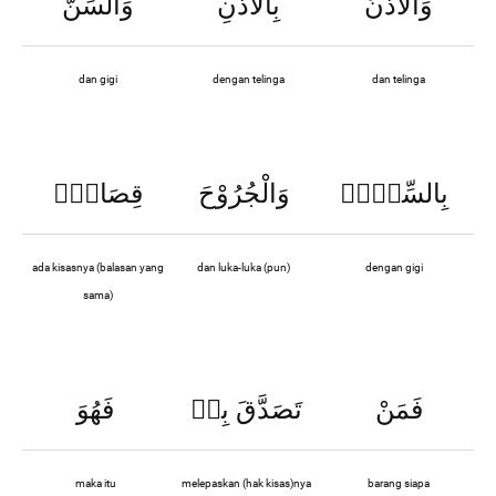
وَالْاُذُنَ
بِالْاُذُنِ
وَالسِّنَّ
dan gigi
dengan telinga
dan telinga
بِالسِّنِّۙ
وَالْجُرُوْحَ
قِصَاصٌۗ
ada kisasnya (balasan yang
dan luka-luka (pun)
dengan gigi
sama)
فَمَنْ
تَصَدَّقَ بِهٖ
فَهُوَ
maka itu
melepaskan (hak kisas)nya
barang siapa