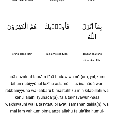
tidak memutuskan
barang siapa
murah
بِمَآ اَنْزَلَ
فَاُولٰۤىِٕكَ
هُمُ الْكٰفِرُوْنَ
اللّٰهُ
orang-orang kafir
maka mereka itulah
dengan apa yang
diturunkan Allah
Innā anzalnat-taurāta fīhā hudaw wa nūr(un), yaḥkumu
bihan-nabiyyūnal-lażīna aslamū lil-lażīna hādū war-
rabbāniyyūna wal-aḥbāru bimastuḥfiẓū min kitābillāhi wa
kānū ‘alaihi syuhadā'(a), falā takhsyawun-nāsa
wakhsyauni wa lā tasytarū bi'āyātī ṡamanan qalīlā(n), wa
mal lam yaḥkum bimā anzalallāhu fa ulā'ika humul-