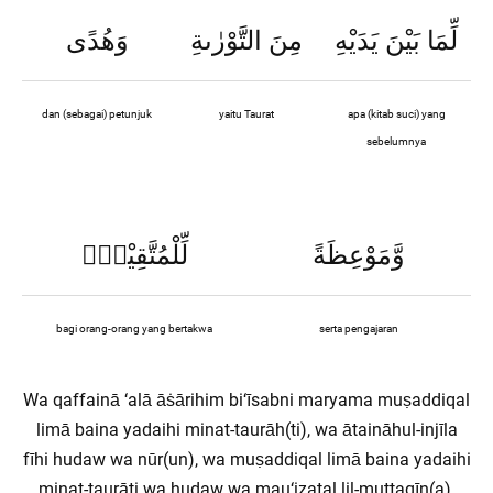
لِّمَا بَيْنَ يَدَيْهِ
مِنَ التَّوْرٰىةِ
وَهُدًى
dan (sebagai) petunjuk
yaitu Taurat
apa (kitab suci) yang
sebelumnya
وَّمَوْعِظَةً
لِّلْمُتَّقِيْنَۗ
bagi orang-orang yang bertakwa
serta pengajaran
Wa qaffainā ‘alā āṡārihim bi‘īsabni maryama muṣaddiqal
limā baina yadaihi minat-taurāh(ti), wa ātaināhul-injīla
fīhi hudaw wa nūr(un), wa muṣaddiqal limā baina yadaihi
minat-taurāti wa hudaw wa mau‘iẓatal lil-muttaqīn(a).