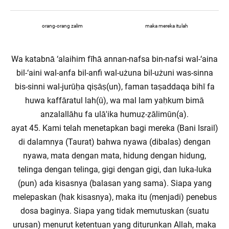
orang-orang zalim
maka mereka itulah
Wa katabnā ‘alaihim fīhā annan-nafsa bin-nafsi wal-‘aina
bil-‘aini wal-anfa bil-anfi wal-użuna bil-użuni was-sinna
bis-sinni wal-jurūḥa qiṣāṣ(un), faman taṣaddaqa bihī fa
huwa kaffāratul lah(ū), wa mal lam yaḥkum bimā
anzalallāhu fa ulā'ika humuẓ-ẓālimūn(a).
ayat 45. Kami telah menetapkan bagi mereka (Bani Israil)
di dalamnya (Taurat) bahwa nyawa (dibalas) dengan
nyawa, mata dengan mata, hidung dengan hidung,
telinga dengan telinga, gigi dengan gigi, dan luka-luka
(pun) ada kisasnya (balasan yang sama). Siapa yang
melepaskan (hak kisasnya), maka itu (menjadi) penebus
dosa baginya. Siapa yang tidak memutuskan (suatu
urusan) menurut ketentuan yang diturunkan Allah, maka