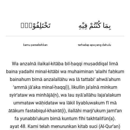
بِمَا كُنْتُمْ فِيْهِ
تَخْتَلِفُوْنَۙ
kamu perselisihkan
terhadap apa yang dahulu
Wa anzalnā ilaikal-kitāba bil-ḥaqqi muṣaddiqal limā
baina yadaihi minal-kitābi wa muhaiminan ‘alaihi faḥkum
bainahum bimā anzalallāhu wa lā tattabi‘ ahwā'ahum
‘ammā jā'aka minal-ḥaqq(i), likullin ja‘alnā minkum
syir‘ataw wa minhājā(n), wa lau syā'allāhu laja‘alakum
ummataw wāḥidataw wa lākil liyabluwakum fī mā
ātākum fastabiqul-khairāt(i), ilallāhi marji‘ukum jamī‘an
fa yunabbi'ukum bimā kuntum fīhi takhtalifūn(a).
ayat 48. Kami telah menurunkan kitab suci (Al-Qur’an)