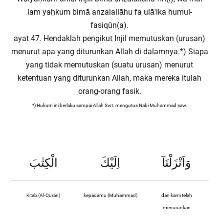
lam yaḥkum bimā anzalallāhu fa ulā'ika humul-
fasiqūn(a).
ayat 47. Hendaklah pengikut Injil memutuskan (urusan)
menurut apa yang diturunkan Allah di dalamnya.*) Siapa
yang tidak memutuskan (suatu urusan) menurut
ketentuan yang diturunkan Allah, maka mereka itulah
orang-orang fasik.
*) Hukum ini berlaku sampai Allah Swt. mengutus Nabi Muhammad saw.
وَاَنْزَلْنَآ
اِلَيْكَ
الْكِتٰبَ
Kitab (Al-Qurán)
kepadamu (Muhammad)
dan kami telah
menurunkan