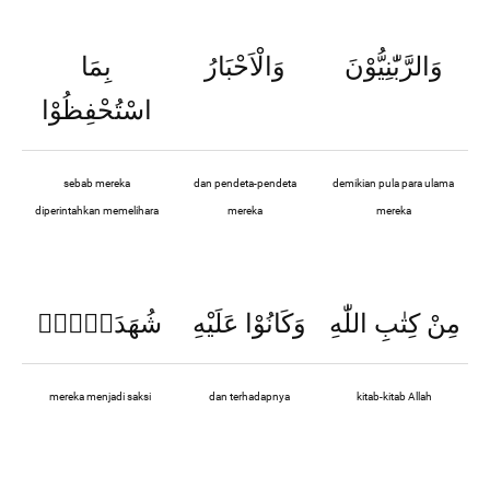
وَالرَّبّٰنِيُّوْنَ
وَالْاَحْبَارُ
بِمَا
اسْتُحْفِظُوْا
sebab mereka
dan pendeta-pendeta
demikian pula para ulama
diperintahkan memelihara
mereka
mereka
مِنْ كِتٰبِ اللّٰهِ
وَكَانُوْا عَلَيْهِ
شُهَدَاۤءَۚ
mereka menjadi saksi
dan terhadapnya
kitab-kitab Allah