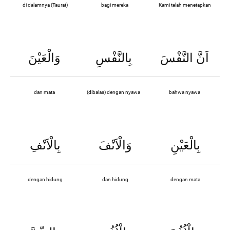
di dalamnya (Taurat)
bagi mereka
Kami telah menetapkan
اَنَّ النَّفْسَ
بِالنَّفْسِ
وَالْعَيْنَ
dan mata
(dibalas) dengan nyawa
bahwa nyawa
بِالْعَيْنِ
وَالْاَنْفَ
بِالْاَنْفِ
dengan hidung
dan hidung
dengan mata