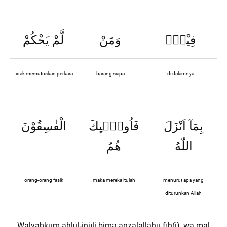
فِيْهِۗ
وَمَنْ
لَّمْ يَحْكُمْ
tidak memutuskan perkara
barang siapa
di dalamnya
بِمَآ اَنْزَلَ
فَاُولٰۤىِٕكَ
الْفٰسِقُوْنَ
اللّٰهُ
هُمُ
orang-orang fasik
maka mereka itulah
menurut apa yang
diturunkan Allah
Walyaḥkum ahlul-injīli bimā anzalallāhu fīh(i), wa mal