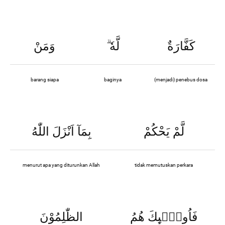
كَفَّارَةٌ
لَّهٗ
وَمَنْ
barang siapa
baginya
(menjadi) penebus dosa
لَّمْ يَحْكُمْ
بِمَآ اَنْزَلَ اللّٰهُ
menurut apa yang diturunkan Allah
tidak memutuskan perkara
فَاُولٰۤىِٕكَ هُمُ
الظّٰلِمُوْنَ