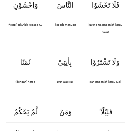
فَلَا تَخْشَوُا
النَّاسَ
وَاخْشَوْنِ
(tetapi) takutlah kepada-Ku
kepada manusia
karena itu, janganlah kamu
takut
وَلَا تَشْتَرُوْا
بِاٰيٰتِيْ
ثَمَنًا
(dengan) harga
ayat-ayat-Ku
dan janganlah kamu jual
قَلِيْلًا
وَمَنْ
لَّمْ يَحْكُمْ