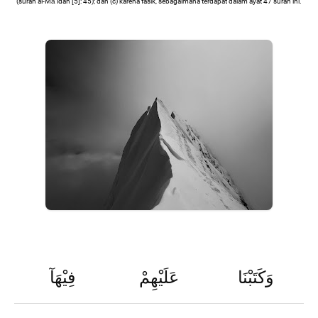
(surah al-Mā’idah [5]: 45); dan (c) karena fasik, sebagaimana terdapat dalam ayat 47 surah ini.
وَكَتَبْنَا
عَلَيْهِمْ
فِيْهَآ