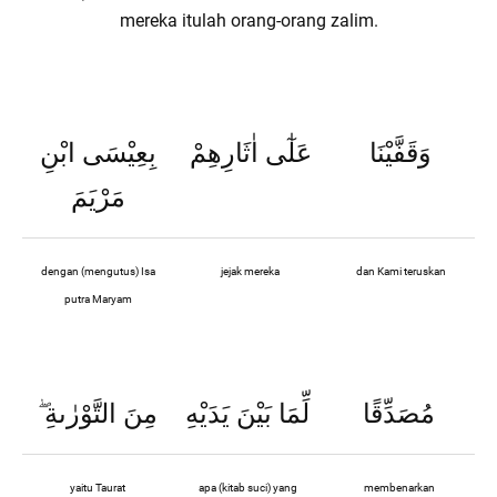
mereka itulah orang-orang zalim.
وَقَفَّيْنَا
عَلٰٓى اٰثَارِهِمْ
بِعِيْسَى ابْنِ
مَرْيَمَ
dengan (mengutus) Isa
jejak mereka
dan Kami teruskan
putra Maryam
مُصَدِّقًا
لِّمَا بَيْنَ يَدَيْهِ
مِنَ التَّوْرٰىةِ
yaitu Taurat
apa (kitab suci) yang
membenarkan