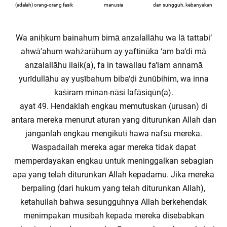
(adalah) orang-orang fasik
manusia
dan sungguh, kebanyakan
Wa aniḥkum bainahum bimā anzalallāhu wa lā tattabi‘
ahwā'ahum waḥżarūhum ay yaftinūka ‘am ba‘ḍi mā
anzalallāhu ilaik(a), fa in tawallau fa‘lam annamā
yurīdullāhu ay yuṣībahum biba‘ḍi żunūbihim, wa inna
kaṡīram minan-nāsi lafāsiqūn(a).
ayat 49. Hendaklah engkau memutuskan (urusan) di
antara mereka menurut aturan yang diturunkan Allah dan
janganlah engkau mengikuti hawa nafsu mereka.
Waspadailah mereka agar mereka tidak dapat
memperdayakan engkau untuk meninggalkan sebagian
apa yang telah diturunkan Allah kepadamu. Jika mereka
berpaling (dari hukum yang telah diturunkan Allah),
ketahuilah bahwa sesungguhnya Allah berkehendak
menimpakan musibah kepada mereka disebabkan