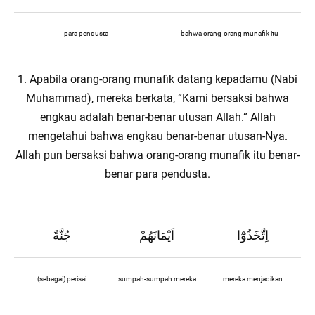
para pendusta
bahwa orang-orang munafik itu
1. Apabila orang-orang munafik datang kepadamu (Nabi
Muhammad), mereka berkata, “Kami bersaksi bahwa
engkau adalah benar-benar utusan Allah.” Allah
mengetahui bahwa engkau benar-benar utusan-Nya.
Allah pun bersaksi bahwa orang-orang munafik itu benar-
benar para pendusta.
اِتَّخَذُوْٓا
اَيْمَانَهُمْ
جُنَّةً
(sebagai) perisai
sumpah-sumpah mereka
mereka menjadikan