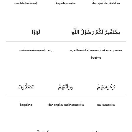
marilah (beriman)
kepada mereka
dan apabila dikatakan
يَسْتَغْفِرْ لَكُمْ رَسُوْلُ اللّٰهِ
لَوَّوْا
maka mereka membuang
agar Rasulullah memohonkan ampunan
bagimu
رُءُوْسَهُمْ
وَرَاَيْتَهُمْ
يَصُدُّوْنَ
berpaling
dan engkau melihat mereka
muka mereka