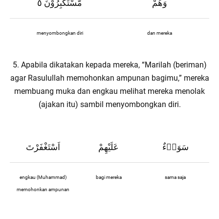
وَهُمْ
مُّسْتَكْبِرُوْنَ ٥
menyombongkan diri
dan mereka
5. Apabila dikatakan kepada mereka, “Marilah (beriman)
agar Rasulullah memohonkan ampunan bagimu,” mereka
membuang muka dan engkau melihat mereka menolak
(ajakan itu) sambil menyombongkan diri.
سَوَاۤءٌ
عَلَيْهِمْ
اَسْتَغْفَرْتَ
engkau (Muhammad)
bagi mereka
sama saja
memohonkan ampunan