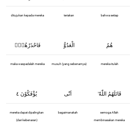
ditujukan kepada mereka
teriakan
bahwa setiap
هُمُ
الْعَدُوُّ
فَاحْذَرْهُمْۗ
maka waspadalah mereka
musuh (yang sebenarnya)
mereka itulah
قَاتَلَهُمُ اللّٰهُ
اَنّٰى
يُؤْفَكُوْنَ ٤
ۖ
mereka dapat dipalingkan
bagaimanakah
semoga Allah
(dari kebenaran)
membinasakan mereka