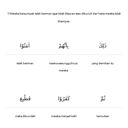
*) Mereka bersumpah telah beriman agar tidak ditawan atau dibunuh dan harta mereka tidak
dirampas.
ذٰلِكَ
بِاَنَّهُمْ
اٰمَنُوْا
telah beriman
karena sesungguhnya
yang demikian itu
mereka
ثُمَّ
كَفَرُوْا
فَطُبِعَ
maka dikuncilah
mereka menjadi kafir
kemudian