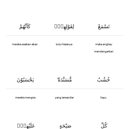
تَسْمَعْ
لِقَوْلِهِمْۗ
كَاَنَّهُمْ
mereka seakan-akan
tutur katanya
maka engkau
mendengarkan
خُشُبٌ
مُّسَنَّدَةٌ
يَحْسَبُوْنَ
ۗ
mereka mengira
yang tersandar
kayu
كُلَّ
صَيْحَةٍ
عَلَيْهِمْۗ