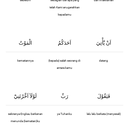
sebelum
sebagian dari apa yang
dan infakkanlah
telah Kami anugerahkan
kepadamu
اَنْ يَّأْتِيَ
اَحَدَكُمُ
الْمَوْتُ
kematiannya
(kepada) salah seorang di
datang
antara kamu
فَيَقُوْلَ
رَبِّ
لَوْلَآ اَخَّرْتَنِيْٓ
sekiranya Engkau berkenan
ya Tuhanku
lalu lalu berkata (menyesali)
menunda (kematian)ku