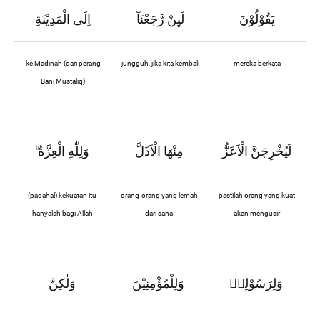
يَقُوْلُوْنَ
لَىِٕنْ رَّجَعْنَآ
اِلَى الْمَدِيْنَةِ
ke Madinah (dari perang
jungguh, jika kita kembali
mereka berkata
Bani Mustaliq)
لَيُخْرِجَنَّ الْاَعَزُّ
مِنْهَا الْاَذَلَّ
وَلِلّٰهِ الْعِزَّةُ
ۗ
(padahal) kekuatan itu
orang-orang yang lemah
pastilah orang yang kuat
hanyalah bagi Allah
dari sana
akan mengusir
وَلِرَسُوْلِهٖ
وَلِلْمُؤْمِنِيْنَ
وَلٰكِنَّ