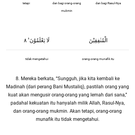
tetapi
dan bagi orang-orang
dan bagi Rasul-Nya
mukmin
الْمُنٰفِقِيْنَ
لَا يَعْلَمُوْنَ ࣖ ٨
tidak mengetahui
orang-orang munafik itu
8. Mereka berkata, “Sungguh, jika kita kembali ke
Madinah (dari perang Bani Mustaliq), pastilah orang yang
kuat akan mengusir orang-orang yang lemah dari sana,”
padahal kekuatan itu hanyalah milik Allah, Rasul-Nya,
dan orang-orang mukmin. Akan tetapi, orang-orang
munafik itu tidak mengetahui.