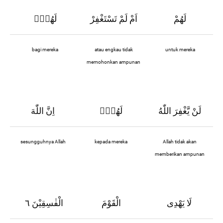
لَهُمْ
اَمْ لَمْ تَسْتَغْفِرْ
لَهُمْۗ
bagi mereka
atau engkau tidak
untuk mereka
memohonkan ampunan
لَنْ يَّغْفِرَ اللّٰهُ
لَهُمْۗ
اِنَّ اللّٰهَ
sesungguhnya Allah
kepada mereka
Allah tidak akan
memberikan ampunan
لَا يَهْدِى
الْقَوْمَ
الْفٰسِقِيْنَ ٦