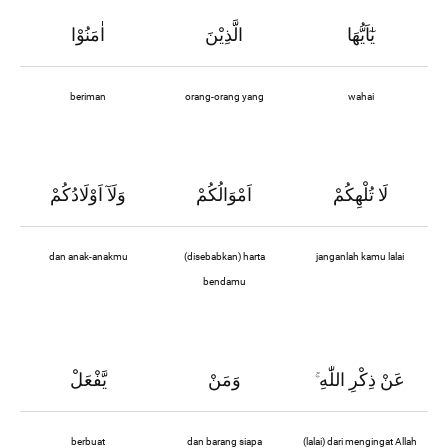
يٰٓاَيُّهَا
الَّذِيْنَ
اٰمَنُوْا
beriman
orang-orang yang
wahai
لَا تُلْهِكُمْ
اَمْوَالُكُمْ
وَلَآ اَوْلَادُكُمْ
dan anak-anakmu
(disebabkan) harta
janganlah kamu lalai
bendamu
عَنْ ذِكْرِ اللّٰهِ
وَمَنْ
يَّفْعَلْ
ۚ
berbuat
dan barang siapa
(lalai) dari mengingat Allah