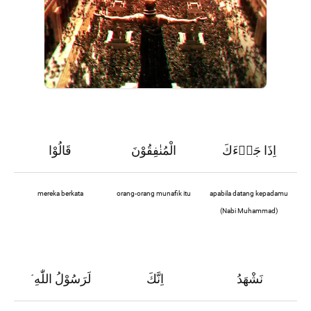
اِذَا جَاۤءَكَ
الْمُنٰفِقُوْنَ
قَالُوْا
mereka berkata
orang-orang munafik itu
apabila datang kepadamu
(Nabi Muhammad)
نَشْهَدُ
اِنَّكَ
لَرَسُوْلُ اللّٰهِ
ۘ