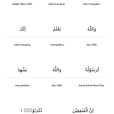
adalah Rasul Allah
bahwa engkau
kami mengakui
وَاللّٰهُ
يَعْلَمُ
اِنَّكَ
bahwa engkau
mengetahui
dan Allah
لَرَسُوْلُهٗ
وَاللّٰهُ
يَشْهَدُ
ۗ
menyaksikan
dan Allah
benar-benar Rasul-Nya
اِنَّ الْمُنٰفِقِيْنَ
لَكٰذِبُوْنَۚ ١