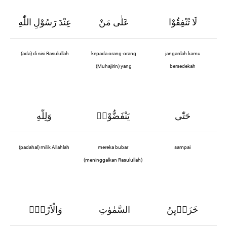
لَا تُنْفِقُوْا
عَلٰى مَنْ
عِنْدَ رَسُوْلِ اللّٰهِ
(ada) di sisi Rasulullah
kepada orang-orang
janganlah kamu
(Muhajirin) yang
bersedekah
حَتّٰى
يَنْفَضُّوْاۗ
وَلِلّٰهِ
(padahal) milik Allahlah
mereka bubar
sampai
(meninggalkan Rasulullah)
خَزَاۤىِٕنُ
السَّمٰوٰتِ
وَالْاَرْضِۙ