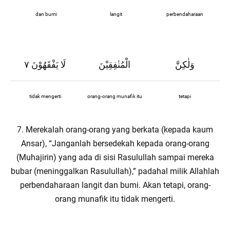
dan bumi
langit
perbendaharaan
وَلٰكِنَّ
الْمُنٰفِقِيْنَ
لَا يَفْقَهُوْنَ ٧
tidak mengerti
orang-orang munafik itu
tetapi
7. Merekalah orang-orang yang berkata (kepada kaum
Ansar), “Janganlah bersedekah kepada orang-orang
(Muhajirin) yang ada di sisi Rasulullah sampai mereka
bubar (meninggalkan Rasulullah),” padahal milik Allahlah
perbendaharaan langit dan bumi. Akan tetapi, orang-
orang munafik itu tidak mengerti.