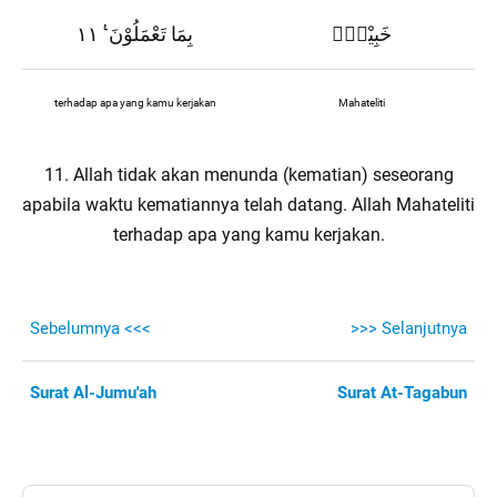
خَبِيْرٌۢ
بِمَا تَعْمَلُوْنَ ࣖ ١١
terhadap apa yang kamu kerjakan
Mahateliti
11. Allah tidak akan menunda (kematian) seseorang
apabila waktu kematiannya telah datang. Allah Mahateliti
terhadap apa yang kamu kerjakan.
Sebelumnya <<<
>>> Selanjutnya
Surat Al-Jumu'ah
Surat At-Tagabun