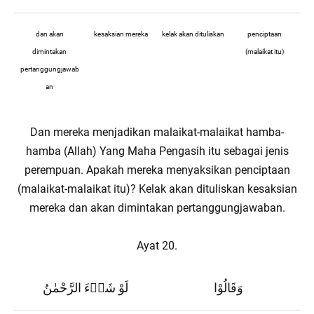
dan akan
kesaksian mereka
kelak akan dituliskan
penciptaan
dimintakan
(malaikat itu)
pertanggungjawab
an
Dan mereka menjadikan malaikat-malaikat hamba-
hamba (Allah) Yang Maha Pengasih itu sebagai jenis
perempuan. Apakah mereka menyaksikan penciptaan
(malaikat-malaikat itu)? Kelak akan dituliskan kesaksian
mereka dan akan dimintakan pertanggungjawaban.
Ayat 20.
وَقَالُوْا
لَوْ شَاۤءَ الرَّحْمٰنُ