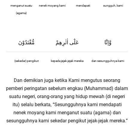
menganut suatu
nenek moyang kami
mendapati
sungguh, kami
(agama)
وَّاِنَّا
عَلٰٓى اٰثٰرِهِمْ
مُّقْتَدُوْنَ
(sekedar) pengikut
kepada jejak-jejak mereka
dan sesungguhnya kami
Dan demikian juga ketika Kami mengutus seorang
pemberi peringatan sebelum engkau (Muhammad) dalam
suatu negeri, orang-orang yang hidup mewah (di negeri
itu) selalu berkata, “Sesungguhnya kami mendapati
nenek moyang kami menganut suatu (agama) dan
sesungguhnya kami sekedar pengikut jejak-jejak mereka.”