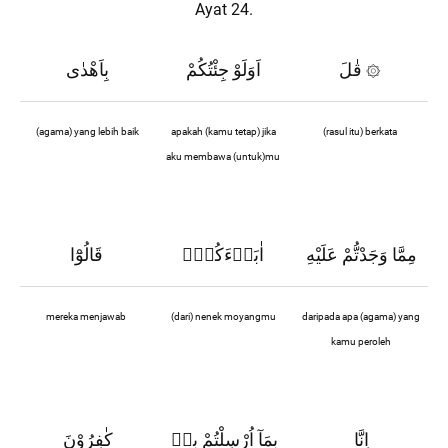
Ayat 24.
قٰلَ
اَوَلَوْ جِئْتُكُمْ
بِاَهْدٰى
۞
(agama) yang lebih baik
apakah (kamu tetap) jika
(rasul itu) berkata
aku membawa (untuk)mu
مِمَّا وَجَدْتُّمْ عَلَيْهِ
اٰبَاۤءَكُمْۗ
قَالُوْٓا
mereka menjawab
(dari) nenek moyangmu
daripada apa (agama) yang
kamu peroleh
اِنَّا
بِمَآ اُرْسِلْتُمْ بِهٖ
كٰفِرُوْنَ