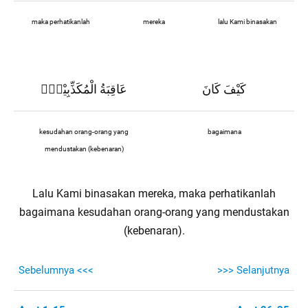
maka perhatikanlah
mereka
lalu Kami binasakan
كَيْفَ كَانَ
عَاقِبَةُ الْمُكَذِّبِيْنَࣖ
kesudahan orang-orang yang
bagaimana
mendustakan (kebenaran)
Lalu Kami binasakan mereka, maka perhatikanlah
bagaimana kesudahan orang-orang yang mendustakan
(kebenaran).
Sebelumnya <<<
>>> Selanjutnya