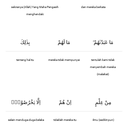
sekiranya (Allah) Yang Maha Pengasih
dan mereka berkata
menghendaki
مَا عَبَدْنٰهُمْ
مَا لَهُمْ
بِذٰلِكَ
ۗ
tentang hal itu
mereka tidak mempunyai
tentulah kami tidak
menyembah mereka
(malaikat)
مِنْ عِلْمٍ
اِنْ هُمْ
اِلَّا يَخْرُصُوْنَۗ
selain menduga-duga belaka
tidaklah mereka itu
ilmu (sedikit pun)