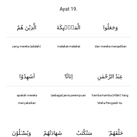
Ayat 19.
وَجَعَلُوا
الْمَلٰۤىِٕكَةَ
الَّذِيْنَ هُمْ
yang mereka (adalah)
malaikat-malaikat
dan mereka menjadikan
عِبٰدُ الرَّحْمٰنِ
اِنَاثًا
اَشَهِدُوْا
ۗ
apakah mereka
(sebagai) jenis perempuan
hamba-hamba (Allah) Yang
menyaksikan
Maha Pengasih itu
خَلْقَهُمْ
سَتُكْتَبُ
شَهَادَتُهُمْ
وَيُسْٔـَلُوْنَ
ۗ