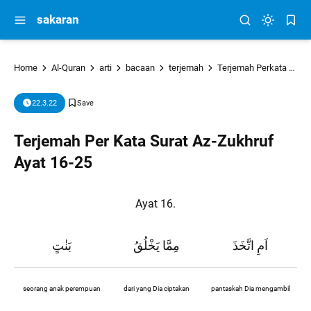
sakaran
Home
Al-Quran
arti
bacaan
terjemah
Terjemah Perkata
tu
22.3.22
Terjemah Per Kata Surat Az-Zukhruf
Ayat 16-25
Ayat 16.
اَمِ اتَّخَذَ
مِمَّا يَخْلُقُ
بَنٰتٍ
seorang anak perempuan
dari yang Dia ciptakan
pantaskah Dia mengambil