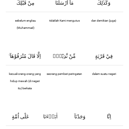
وَكَذٰلِكَ
مَآ اَرْسَلْنَا
مِنْ قَبْلِكَ
sebelum engkau
tidaklah Kami mengutus
dan demikian (juga)
(Muhammad)
فِيْ قَرْيَةٍ
مِّنْ نَّذِيْرٍۙ
اِلَّا قَالَ مُتْرَفُوْهَآ
ۙ
kecuali orang-orang yang
seorang pemberi peringatan
dalam suatu negeri
hidup mewah (di negeri
itu) berkata
اِنَّا
وَجَدْنَآ
اٰبَاۤءَنَا
عَلٰٓى اُمَّةٍ