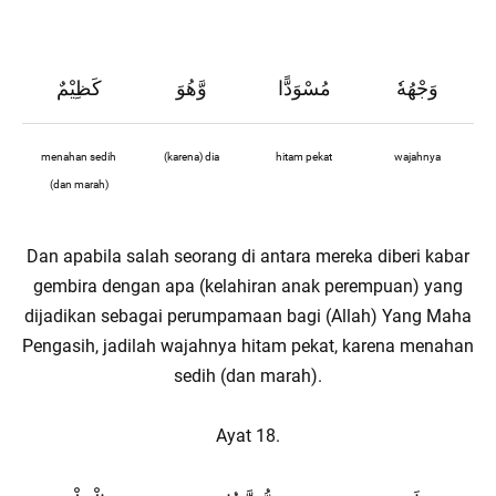
وَجْهُهٗ
مُسْوَدًّا
وَّهُوَ
كَظِيْمٌ
menahan sedih
(karena) dia
hitam pekat
wajahnya
(dan marah)
Dan apabila salah seorang di antara mereka diberi kabar
gembira dengan apa (kelahiran anak perempuan) yang
dijadikan sebagai perumpamaan bagi (Allah) Yang Maha
Pengasih, jadilah wajahnya hitam pekat, karena menahan
sedih (dan marah).
Ayat 18.