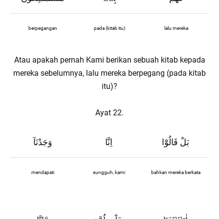
berpegangan
pada (kitab itu)
lalu mereka
Atau apakah pernah Kami berikan sebuah kitab kepada
mereka sebelumnya, lalu mereka berpegang (pada kitab
itu)?
Ayat 22.
بَلْ قَالُوْٓا
اِنَّا
وَجَدْنَآ
mendapati
sungguh, kami
bahkan mereka berkata