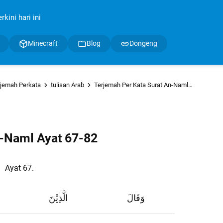
kini hari ini
Minecraft
Blog
Dongeng
rjemah Perkata
tulisan Arab
Terjemah Per Kata Surat An-Naml Ayat 67-82
n-Naml Ayat 67-82
Ayat 67.
وَقَالَ
الَّذِيْنَ