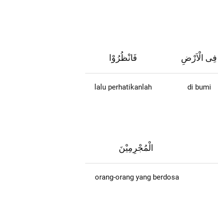
فِى الْاَرْضِ
فَانْظُرُوْا
lalu perhatikanlah
di bumi
الْمُجْرِمِيْنَ
orang-orang yang berdosa