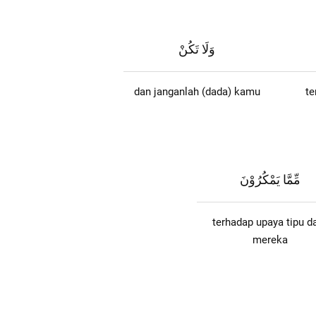
وَلَا تَكُنْ
dan janganlah (dada) kamu
te
مِّمَّا يَمْكُرُوْنَ
terhadap upaya tipu d
mereka