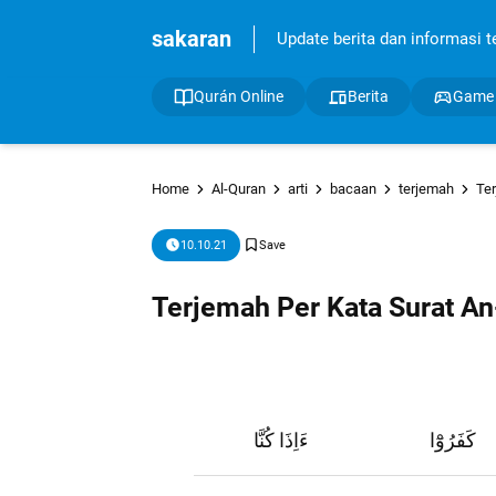
sakaran
Update berita dan informasi ter
Qurán Online
Berita
Game
Home
Al-Quran
arti
bacaan
terjemah
Te
10.10.21
Terjemah Per Kata Surat A
كَفَرُوْٓا
ءَاِذَا كُنَّا