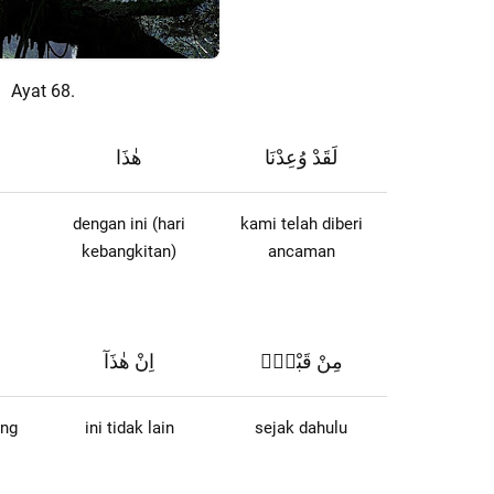
Ayat 68.
لَقَدْ وُعِدْنَا
هٰذَا
dengan ini (hari
kami telah diberi
kebangkitan)
ancaman
مِنْ قَبْلُۙ
اِنْ هٰذَآ
eng
ini tidak lain
sejak dahulu