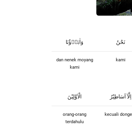
نَحْنُ
وَاٰبَاۤؤُنَا
dan nenek moyang
kami
kami
اِلَّآ اَسَاطِيْرُ
الْاَوَّلِيْنَ
orang-orang
kecuali dong
terdahulu