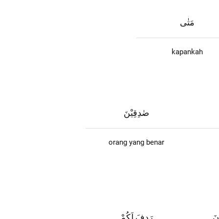
مَتٰى
kapankah
صٰدِقِيْنَ
orang yang benar
نَ
رَدِفَ لَكُمْ