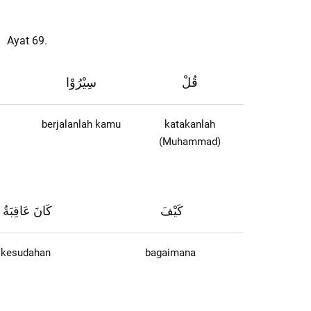
Ayat 69.
قُلْ
سِيْرُوْا
berjalanlah kamu
katakanlah
(Muhammad)
كَيْفَ
كَانَ عَاقِبَةُ
kesudahan
bagaimana