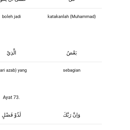
boleh jadi
katakanlah (Muhammad)
بَعْضُ
الَّذِيْ
ari azab) yang
sebagian
Ayat 73.
وَاِنَّ رَبَّكَ
لَذُوْ فَضْلٍ