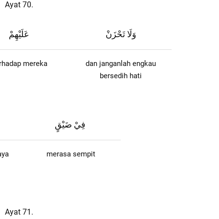
Ayat 70.
وَلَا تَحْزَنْ
عَلَيْهِمْ
rhadap mereka
dan janganlah engkau
bersedih hati
فِيْ ضَيْقٍ
aya
merasa sempit
Ayat 71.