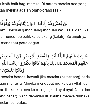
tu lebih baik bagi mereka. Di antara mereka ada yang
an mereka adalah orang-orang fasik.
لَنْ يَّضُرُّوْكُمْ إِلَّا أَذًىۗ وَإِنْ يُّقَاتِلُوْكُمْ يُوَلُّوْكُم
mu, kecuali gangguan-gangguan kecil saja, dan jika
 mundur berbalik ke belakang (kalah). Selanjutnya
k mendapat pertolongan.
ضُرِبَتْ عَلَيْهِمُ الذِّلَّةُ أَيْنَ مَا ثُقِفُوْا إِلَّا بِحَبْلٍ مِّنَ اللّٰهِ وَ
عَلَيْهِمُ الْمَسْكَنَةُۗ ذٰلِكَ بِأَنَّهُمْ كَانُوْا يَكْفُرُوْنَ بِاٰيٰتِ اللّٰهِ 
وَّكَانُوْا يَعْتَدُوْنَ ١١٢
 mereka berada, kecuali jika mereka (berpegang) pada
dengan manusia. Mereka mendapat murka dari Allah dan
ian itu karena mereka mengingkari ayat-ayat Allah dan
ng benar). Yang demikian itu karena mereka durhaka
melampui batas.