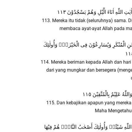
ِ اللّٰهِ اٰنَاءَ الَّيْلِ وَهُمْ يَسْجُدُوْنَ ١١٣
113. Mereka itu tidak (seluruhnya) sama. Di
membaca ayat-ayat Allah pada mala
وْنَ عَنِ الْمُنْكَرِ وَيُسَارِعُوْنَ فِى الْخَيْرٰتِۗ وَأُولٰئِكَ
114. Mereka beriman kepada Allah dan hari
dari yang mungkar dan bersegera (menge
هُ عَلِيْمٌ بِالْمُتَّقِيْنَ ١١٥
115. Dan kebajikan apapun yang mereka 
Maha Mengetahui 
مِّنَ اللّٰهِ شَيْئًاۗ وَأُولٰئِكَ أَصْحٰبُ النَّارِۚ هُمْ فِيْهَا