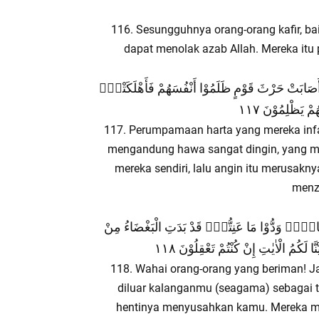
116. Sesungguhnya orang-orang kafir, ba
dapat menolak azab Allah. Mereka itu 
رٌّ أَصَابَتْ حَرْثَ قَوْمٍ ظَلَمُوْا أَنْفُسَهُمْ فَأَهْلَكَتْهُۗ
مْ يَظْلِمُوْنَ ١١٧
117. Perumpamaan harta yang mereka infak
mengandung hawa sangat dingin, yang m
mereka sendiri, lalu angin itu merusakny
menza
َكُمْ خَبَالًاۗ وَدُّوْا مَا عَنِتُّمْۚ قَدْ بَدَتِ الْبَغْضَاءُ مِنْ
كُمُ الْاٰيٰتِ إِنْ كُنْتُمْ تَعْقِلُوْنَ ١١٨
118. Wahai orang-orang yang beriman! 
diluar kalanganmu (seagama) sebagai t
hentinya menyusahkan kamu. Mereka m