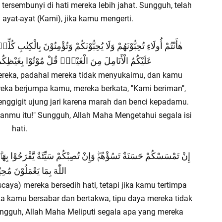
tersembunyi di hati mereka lebih jahat. Sungguh, telah
yat-ayat (Kami), jika kamu mengerti.
هٰأَنْتُمْ أُولَاءِ تُحِبُّوْنَهُمْ وَلَا يُحِبُّوْنَكُمْ وَتُؤْمِنُوْنَ بِالْكِتٰبِ كُل
عَلَيْكُمُ الْأَنَامِلَ مِنَ الْغَيْظِۗ قُلْ مُوْتُوْا بِغَيْظِكُمْ إ
reka, padahal mereka tidak menyukaimu, dan kamu
eka berjumpa kamu, mereka berkata, "Kami beriman",
nggigit ujung jari karena marah dan benci kepadamu.
anmu itu!" Sungguh, Allah Maha Mengetahui segala isi
hati.
إِنْ تَمْسَسْكُمْ حَسَنَةٌ تَسُؤْهُمْۖ وَإِنْ تُصِبْكُمْ سَيِّئَةٌ يَّفْرَحُوْا بِهَاۗ وَإ
اللّٰهَ بِمَا يَعْمَلُوْنَ مُحِيْط
aya) mereka bersedih hati, tetapi jika kamu tertimpa
a kamu bersabar dan bertakwa, tipu daya mereka tidak
ngguh, Allah Maha Meliputi segala apa yang mereka