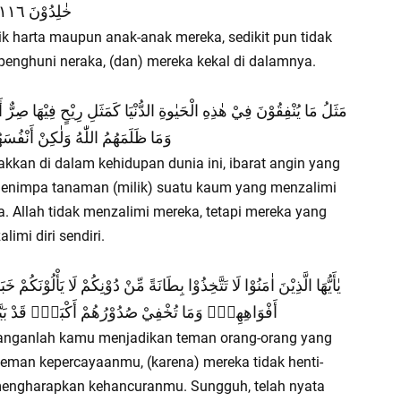
خٰلِدُوْنَ ١١٦
ik harta maupun anak-anak mereka, sedikit pun tidak
penghuni neraka, (dan) mereka kekal di dalamnya.
مَثَلُ مَا يُنْفِقُوْنَ فِيْ هٰذِهِ الْحَيٰوةِ الدُّنْيَا كَمَثَلِ رِيْحٍ فِيْهَا صِ
وَمَا ظَلَمَهُمُ اللّٰهُ وَلٰكِنْ أَنْفُسَهُ
kan di dalam kehidupan dunia ini, ibarat angin yang
enimpa tanaman (milik) suatu kaum yang menzalimi
a. Allah tidak menzalimi mereka, tetapi mereka yang
limi diri sendiri.
يٰأَيُّهَا الَّذِيْنَ اٰمَنُوْا لَا تَتَّخِذُوْا بِطَانَةً مِّنْ دُوْنِكُمْ لَا يَأْلُوْن
أَفْوَاهِهِمْۖ وَمَا تُخْفِيْ صُدُوْرُهُمْ أَكْبَرُۗ قَدْ بَيَّنَّا لَ
Janganlah kamu menjadikan teman orang-orang yang
eman kepercayaanmu, (karena) mereka tidak henti-
engharapkan kehancuranmu. Sungguh, telah nyata