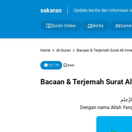
sakaran
Update berita dan informasi ter
Qurán Online
Berita
Game
Home
Al-Quran
Bacaan & Terjemah Surat Ali Imr
15.1.19
Bacaan & Terjemah Surat Al
رَّحِيْمِ
Dengan nama Allah Yan