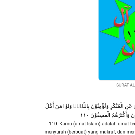
SURAT AL
نَ عَنِ الْمُنْكَرِ وَتُؤْمِنُوْنَ بِاللّٰهِۗ وَلَوْ اٰمَنَ أَهْلُ
 وَأَكْثَرُهُمُ الْفٰسِقُوْنَ ١١٠
110. Kamu (umat Islam) adalah umat ter
menyuruh (berbuat) yang makruf, dan men