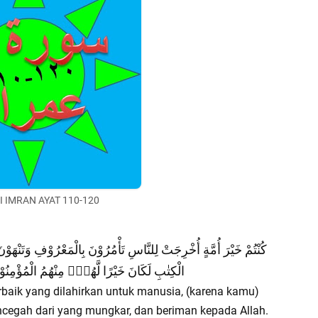
I IMRAN AYAT 110-120
كُنْتُمْ خَيْرَ أُمَّةٍ أُخْرِجَتْ لِلنَّاسِ تَأْمُرُوْنَ بِالْمَعْرُوْفِ وَتَنْهَوْ
الْكِتٰبِ لَكَانَ خَيْرًا لَّهُمْۗ مِنْهُمُ الْمُؤْمِنُوْنَ
baik yang dilahirkan untuk manusia, (karena kamu)
cegah dari yang mungkar, dan beriman kepada Allah.