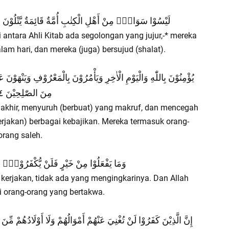
لَيْسُوْا سَوَاءًۗ مِنْ أَهْلِ الْكِتٰبِ أُمَّةٌ قَائِمَةٌ يَّتْلُوْنَ اٰيٰت
 antara Ahli Kitab ada segolongan yang jujur,-* mereka
m hari, dan mereka (juga) bersujud (shalat).
يُؤْمِنُوْنَ بِاللّٰهِ وَالْيَوْمِ الْاٰخِرِ وَيَأْمُرُوْنَ بِالْمَعْرُوْفِ وَيَنْهَ
مِنَ الصّٰلِحِيْنَ ١١٤
 akhir, menyuruh (berbuat) yang makruf, dan mencegah
rjakan) berbagai kebajikan. Mereka termasuk orang-
orang saleh.
وَمَا يَفْعَلُوْا مِنْ خَيْرٍ فَلَنْ يُّكْفَرُوْهُۗ وَاللّٰ
kerjakan, tidak ada yang mengingkarinya. Dan Allah
orang-orang yang bertakwa.
إِنَّ الَّذِيْنَ كَفَرُوْا لَنْ تُغْنِيَ عَنْهُمْ أَمْوَالُهُمْ وَلَا أَوْلَادُهُمْ 