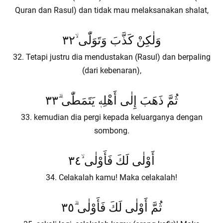
Quran dan Rasul) dan tidak mau melaksanakan shalat,
وَلٰكِنْ كَذَّبَ وَتَوَلّٰى ۙ٣٢
32. Tetapi justru dia mendustakan (Rasul) dan berpaling
(dari kebenaran),
ثُمَّ ذَهَبَ إِلٰى أَهْلِهٖ يَتَمَطّٰى ۗ٣٣
33. kemudian dia pergi kepada keluarganya dengan
sombong.
أَوْلٰى لَكَ فَأَوْلٰى ۙ٣٤
34. Celakalah kamu! Maka celakalah!
ثُمَّ أَوْلٰى لَكَ فَأَوْلٰى ۗ٣٥