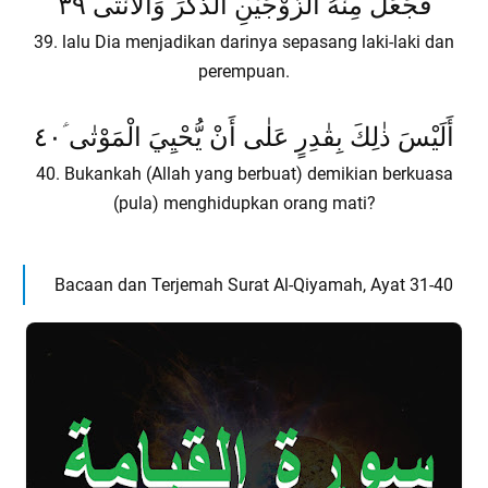
فَجَعَلَ مِنْهُ الزَّوْجَيْنِ الذَّكَرَ وَالْأُنْثٰى ۗ٣٩
39. lalu Dia menjadikan darinya sepasang laki-laki dan
perempuan.
أَلَيْسَ ذٰلِكَ بِقٰدِرٍ عَلٰى أَنْ يُّحْيِيَ الْمَوْتٰى ؑ٤٠
40. Bukankah (Allah yang berbuat) demikian berkuasa
(pula) menghidupkan orang mati?
Bacaan dan Terjemah Surat Al-Qiyamah, Ayat 31-40