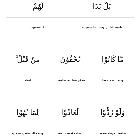
بَلْ بَدَا
لَهُمْ
bagi mereka
tetapi (sebenarnya) telah nyata
ۗ
مِنْ قَبْلُ
يُخْفُوْنَ
مَّا كَانُوْا
dahulu
mereka sembunyikan
kejahatan yang
وَلَوْ رُدُّوْا
لَعَادُوْا
لِمَا نُهُوْا
apa yang telah dilarang
tentu mereka akan
seandainya mereka