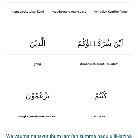
mempersekutukan Kami
kepada orang-orang yang
kemudian Kami berfirman
اَيْنَ شُرَكَاۤؤُكُمُ
الَّذِيْنَ
yang
di manakah sekutu-sekutumu
كُنْتُمْ
تَزْعُمُوْنَ
sangka (sekutu-sekutu Kami)
dahulu kamu
Wa yauma naḥsyuruhum jamī‘an ṡumma naqūlu lil-lażīna