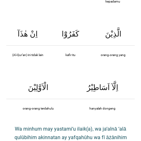
kepadamu
الَّذِيْنَ
كَفَرُوْٓا
اِنْ هٰذَآ
(Al-Qur’an) ini tidak lain
kafir itu
orang-orang yang
اِلَّآ اَسَاطِيْرُ
الْاَوَّلِيْنَ
orang-orang terdahulu
hanyalah dongeng
Wa minhum may yastami‘u ilaik(a), wa ja‘alnā ‘alā
qulūbihim akinnatan ay yafqahūhu wa fī āżānihim