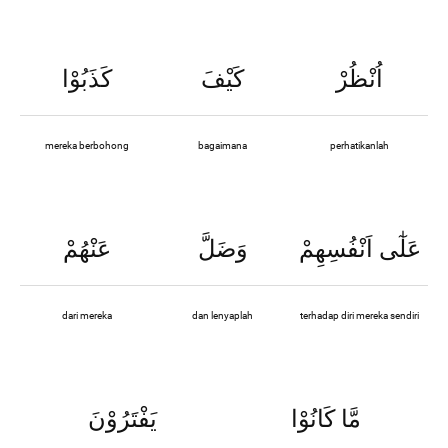
اُنْظُرْ
كَيْفَ
كَذَبُوْا
mereka berbohong
bagaimana
perhatikanlah
عَلٰٓى اَنْفُسِهِمْ
وَضَلَّ
عَنْهُمْ
dari mereka
dan lenyaplah
terhadap diri mereka sendiri
مَّا كَانُوْا
يَفْتَرُوْنَ