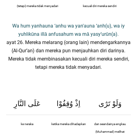
(tetapi) mereka tidak menyadari
kecuali diri mereka sendiri
Wa hum yanhauna ‘anhu wa yan'auna ‘anh(u), wa iy
yuhlikūna illā anfusahum wa mā yasy‘urūn(a).
ayat 26. Mereka melarang (orang lain) mendengarkannya
(Al-Qur’an) dan mereka pun menjauhkan diri darinya.
Mereka tidak membinasakan kecuali diri mereka sendiri,
tetapi mereka tidak menyadari.
وَلَوْ تَرٰٓى
اِذْ وُقِفُوْا
عَلَى النَّارِ
ke neraka
ketika mereka dihadapkan
dan seandainya engkau
(Muhammad) melihat