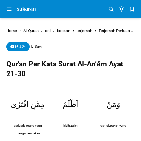
sakaran
Home
Al-Quran
arti
bacaan
terjemah
Terjemah Perkata
tu
16.8.24
Qur'an Per Kata Surat Al-An‘ām Ayat
21-30
وَمَنْ
اَظْلَمُ
مِمَّنِ افْتَرٰى
daripada orang yang
lebih zalim
dan siapakah yang
mengada-adakan