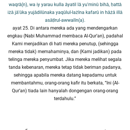
waqrā(n), wa iy yarau kulla āyatil lā yu'minū bihā, ḥattā
iżā jā'ūka yujādilūnaka yaqūlul-lażīna kafarū in hāżā illā
asāṭīrul-awwalīn(a).
ayat 25. Di antara mereka ada yang mendengarkan
engkau (Nabi Muhammad membaca Al-Qur’an), padahal
Kami menjadikan di hati mereka penutup, (sehingga
mereka tidak) memahaminya, dan (Kami jadikan) pada
telinga mereka penyumbat. Jika mereka melihat segala
tanda kebenaran, mereka tetap tidak beriman padanya,
sehingga apabila mereka datang kepadamu untuk
membantahmu, orang-orang kafir itu berkata, “Ini (Al-
Qur’an) tiada lain hanyalah dongengan orang-orang
terdahulu.”