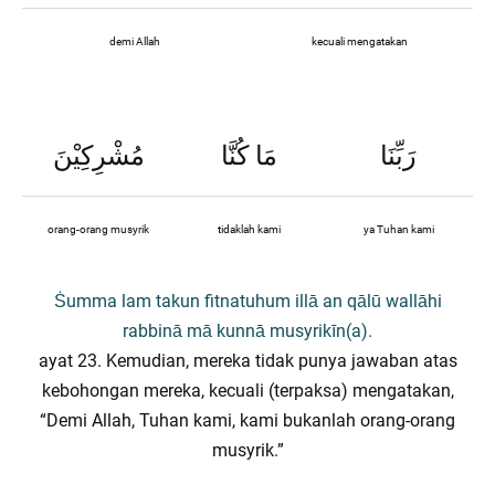
demi Allah
kecuali mengatakan
رَبِّنَا
مَا كُنَّا
مُشْرِكِيْنَ
orang-orang musyrik
tidaklah kami
ya Tuhan kami
Ṡumma lam takun fitnatuhum illā an qālū wallāhi
rabbinā mā kunnā musyrikīn(a).
ayat 23. Kemudian, mereka tidak punya jawaban atas
kebohongan mereka, kecuali (terpaksa) mengatakan,
“Demi Allah, Tuhan kami, kami bukanlah orang-orang
musyrik.”