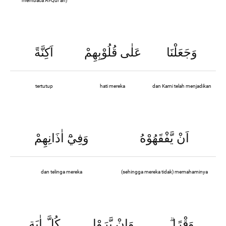
membaca Al-Qur’an)
وَجَعَلْنَا
عَلٰى قُلُوْبِهِمْ
اَكِنَّةً
tertutup
hati mereka
dan Kami telah menjadikan
اَنْ يَّفْقَهُوْهُ
وَفِيْٓ اٰذَانِهِمْ
dan telinga mereka
(sehingga mereka tidak) memahaminya
وَقْرًا
وَاِنْ يَّرَوْا
كُلَّ اٰيَةٍ