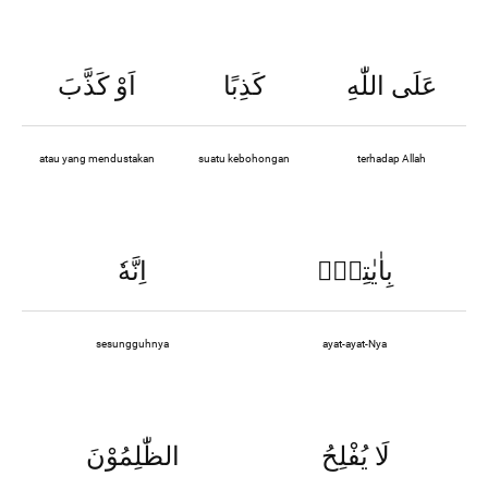
عَلَى اللّٰهِ
كَذِبًا
اَوْ كَذَّبَ
atau yang mendustakan
suatu kebohongan
terhadap Allah
بِاٰيٰتِهٖۗ
اِنَّهٗ
sesungguhnya
ayat-ayat-Nya
لَا يُفْلِحُ
الظّٰلِمُوْنَ