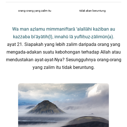
orang-orang yang zalim itu
tidak akan beruntung
Wa man aẓlamu mimmaniftarā ‘alallāhi każiban au
każżaba bi'āyātih(ī), innahū lā yufliḥuẓ-ẓālimūn(a).
ayat 21. Siapakah yang lebih zalim daripada orang yang
mengada-adakan suatu kebohongan terhadap Allah atau
mendustakan ayat-ayat-Nya? Sesungguhnya orang-orang
yang zalim itu tidak beruntung.