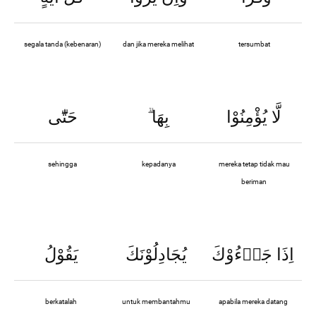
segala tanda (kebenaran)
dan jika mereka melihat
tersumbat
حَتّٰٓى
ۗ
بِهَا
لَّا يُؤْمِنُوْا
sehingga
kepadanya
mereka tetap tidak mau
beriman
اِذَا جَاۤءُوْكَ
يُجَادِلُوْنَكَ
يَقُوْلُ
berkatalah
untuk membantahmu
apabila mereka datang