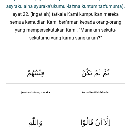
asyrakū aina syurakā'ukumul-lażīna kuntum taz‘umūn(a).
ayat 22. (Ingatlah) tatkala Kami kumpulkan mereka
semua kemudian Kami berfirman kepada orang-orang
yang mempersekutukan Kami, “Manakah sekutu-
sekutumu yang kamu sangkakan?”
ثُمَّ لَمْ تَكُنْ
فِتْنَتُهُمْ
jawaban bohong mereka
kemudian tidaklah ada
اِلَّآ اَنْ قَالُوْا
وَاللّٰهِ