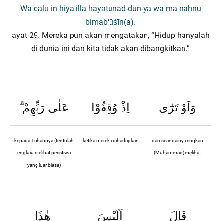
Wa qālū in hiya illā ḥayātunad-dun-yā wa mā naḥnu
bimab‘ūṡīn(a).
ayat 29. Mereka pun akan mengatakan, “Hidup hanyalah
di dunia ini dan kita tidak akan dibangkitkan.”
ۗ
عَلٰى رَبِّهِمْ
اِذْ وُقِفُوْا
وَلَوْ تَرٰٓى
kepada Tuhannya (tentulah
ketika mereka dihadapkan
dan seandainya engkau
engkau melihat peristiwa
(Muhammad) melihat
yang luar biasa)
قَالَ
اَلَيْسَ
هٰذَا