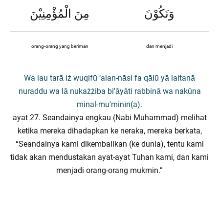
وَنَكُوْنَ
مِنَ الْمُؤْمِنِيْنَ
orang-orang yang beriman
dan menjadi
Wa lau tarā iż wuqifū ‘alan-nāsi fa qālū yā laitanā
nuraddu wa lā nukażżiba bi'āyāti rabbinā wa nakūna
minal-mu'minīn(a).
ayat 27. Seandainya engkau (Nabi Muhammad) melihat
ketika mereka dihadapkan ke neraka, mereka berkata,
“Seandainya kami dikembalikan (ke dunia), tentu kami
tidak akan mendustakan ayat-ayat Tuhan kami, dan kami
menjadi orang-orang mukmin.”