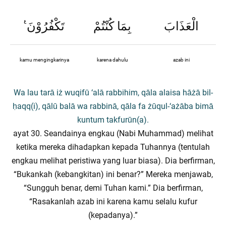
ࣖ
تَكْفُرُوْنَ
بِمَا كُنْتُمْ
الْعَذَابَ
kamu mengingkarinya
karena dahulu
azab ini
Wa lau tarā iż wuqifū ‘alā rabbihim, qāla alaisa hāżā bil-
ḥaqq(i), qālū balā wa rabbinā, qāla fa żūqul-‘ażāba bimā
kuntum takfurūn(a).
ayat 30. Seandainya engkau (Nabi Muhammad) melihat
ketika mereka dihadapkan kepada Tuhannya (tentulah
engkau melihat peristiwa yang luar biasa). Dia berfirman,
“Bukankah (kebangkitan) ini benar?” Mereka menjawab,
“Sungguh benar, demi Tuhan kami.” Dia berfirman,
“Rasakanlah azab ini karena kamu selalu kufur
(kepadanya).”