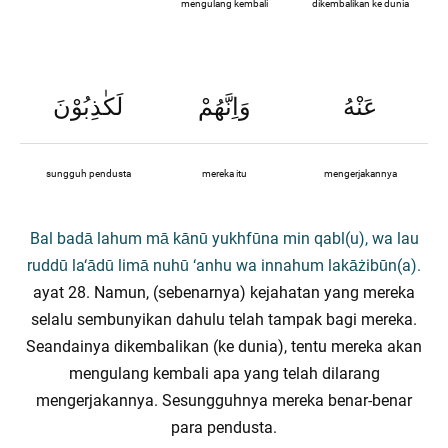
mengulang kembali
dikembalikan ke dunia
عَنْهُ
وَاِنَّهُمْ
لَكٰذِبُوْنَ
sungguh pendusta
mereka itu
mengerjakannya
Bal badā lahum mā kānū yukhfūna min qabl(u), wa lau
ruddū la‘ādū limā nuhū ‘anhu wa innahum lakāżibūn(a).
ayat 28. Namun, (sebenarnya) kejahatan yang mereka
selalu sembunyikan dahulu telah tampak bagi mereka.
Seandainya dikembalikan (ke dunia), tentu mereka akan
mengulang kembali apa yang telah dilarang
mengerjakannya. Sesungguhnya mereka benar-benar
para pendusta.