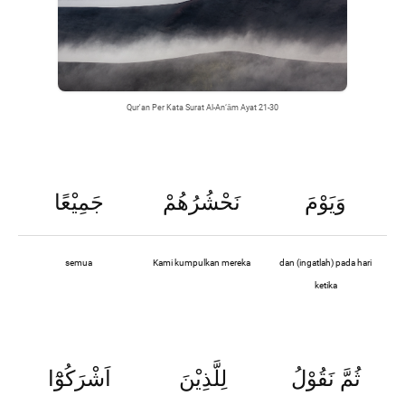
Qur'an Per Kata Surat Al-An‘ām Ayat 21-30
وَيَوْمَ
نَحْشُرُهُمْ
جَمِيْعًا
semua
Kami kumpulkan mereka
dan (ingatlah) pada hari
ketika
ثُمَّ نَقُوْلُ
لِلَّذِيْنَ
اَشْرَكُوْٓا