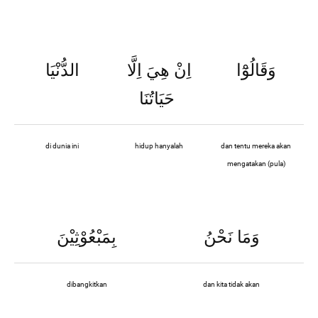
وَقَالُوْٓا
اِنْ هِيَ اِلَّا
الدُّنْيَا
حَيَاتُنَا
di dunia ini
hidup hanyalah
dan tentu mereka akan
mengatakan (pula)
وَمَا نَحْنُ
بِمَبْعُوْثِيْنَ
dibangkitkan
dan kita tidak akan