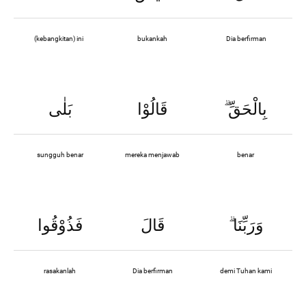
(kebangkitan) ini
bukankah
Dia berfirman
بَلٰى
قَالُوْا
ۗ
بِالْحَقِّ
sungguh benar
mereka menjawab
benar
فَذُوْقُوا
قَالَ
ۗ
وَرَبِّنَا
rasakanlah
Dia berfirman
demi Tuhan kami