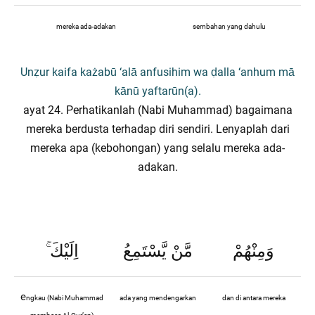
mereka ada-adakan
sembahan yang dahulu
Unẓur kaifa każabū ‘alā anfusihim wa ḍalla ‘anhum mā
kānū yaftarūn(a).
ayat 24. Perhatikanlah (Nabi Muhammad) bagaimana
mereka berdusta terhadap diri sendiri. Lenyaplah dari
mereka apa (kebohongan) yang selalu mereka ada-
adakan.
ۚ
اِلَيْكَ
مَّنْ يَّسْتَمِعُ
وَمِنْهُمْ
e
ngkau (Nabi Muhammad
ada yang mendengarkan
dan di antara mereka