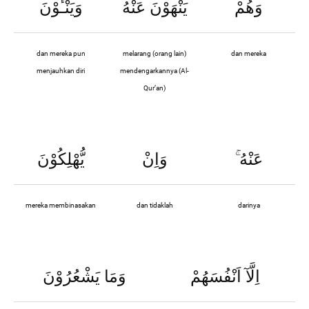
وَهُمْ
يَنْهَوْنَ عَنْهُ
وَيَنْـَٔوْنَ
dan mereka pun
melarang (orang lain)
dan mereka
menjauhkan diri
mendengarkannya (Al-
Qur’an)
عَنْهُ
وَاِنْ
يُّهْلِكُوْنَ
mereka membinasakan
dan tidaklah
darinya
اِلَّآ اَنْفُسَهُمْ
وَمَا يَشْعُرُوْنَ