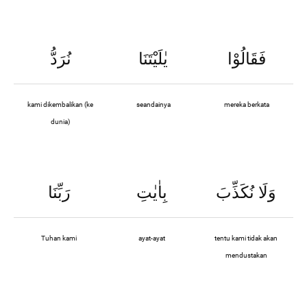
فَقَالُوْا
يٰلَيْتَنَا
نُرَدُّ
kami dikembalikan (ke
seandainya
mereka berkata
dunia)
وَلَا نُكَذِّبَ
بِاٰيٰتِ
رَبِّنَا
Tuhan kami
ayat-ayat
tentu kami tidak akan
mendustakan