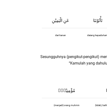
تَأْتُوْنَنَا
عَنِ الْيَمِيْنِ
dari kanan
datang kepada ka
Sesungguhnya (pengikut-pengikut) me
“Kamulah yang dahulu
ا
مُؤْمِنِيْنَۚ
(menjadi) orang mukmin
(tidak), ba