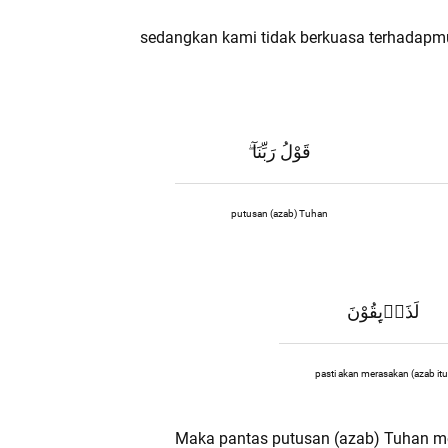
sedangkan kami tidak berkuasa terhadapm
قَوْلُ رَبِّنَآ
ۖ
putusan (azab) Tuhan
لَذَاۤىِٕقُوْنَ
pasti akan merasakan (azab itu
Maka pantas putusan (azab) Tuhan men