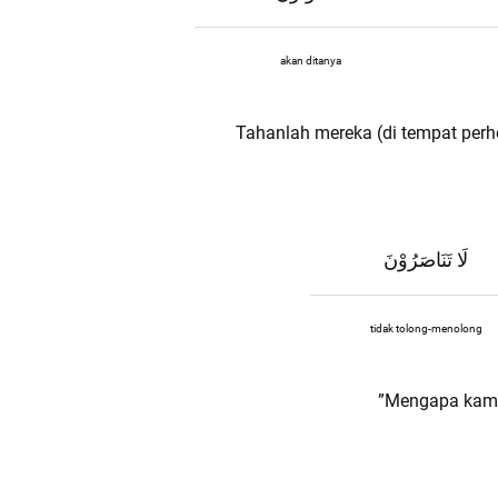
akan ditanya
Tahanlah mereka (di tempat perh
لَا تَنَاصَرُوْنَ
tidak tolong-menolong
”Mengapa kamu