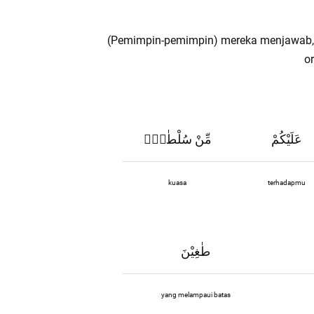
(Pemimpin-pemimpin) mereka menjawab, 
o
عَلَيْكُمْ
مِّنْ سُلْطٰنٍۚ
kuasa
terhadapmu
طٰغِيْنَ
yang melampaui batas