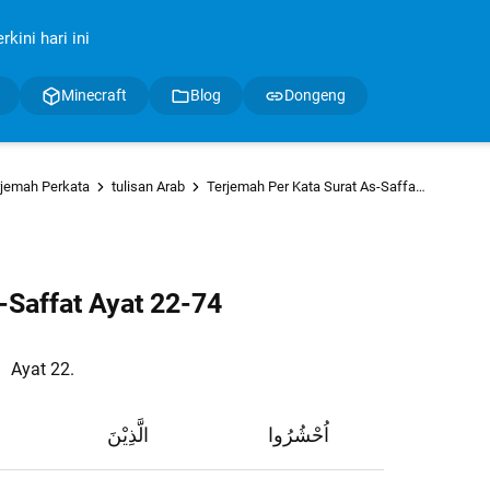
kini hari ini
Minecraft
Blog
Dongeng
rjemah Perkata
tulisan Arab
Terjemah Per Kata Surat As-Saffat Ayat 22-74
-Saffat Ayat 22-74
Ayat 22.
اُحْشُرُوا
الَّذِيْنَ