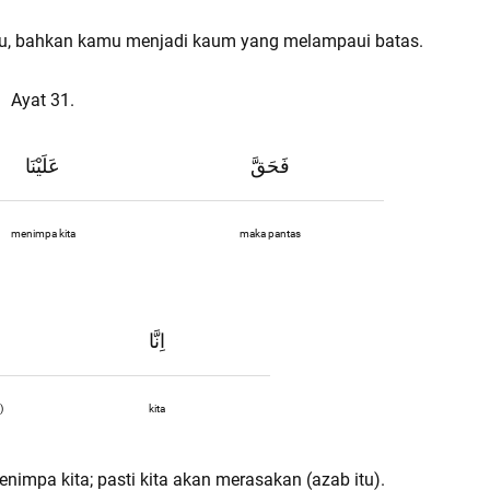
u, bahkan kamu menjadi kaum yang melampaui batas.
Ayat 31.
فَحَقَّ
عَلَيْنَا
menimpa kita
maka pantas
اِنَّا
)
kita
impa kita; pasti kita akan merasakan (azab itu).