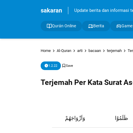
sakaran
Update berita dan informasi ter
Qurán Online
Berita
Game
Home
Al-Quran
arti
bacaan
terjemah
Te
1.2.22
Terjemah Per Kata Surat As
ظَلَمُوْا
وَاَزْوَاجَهُمْ