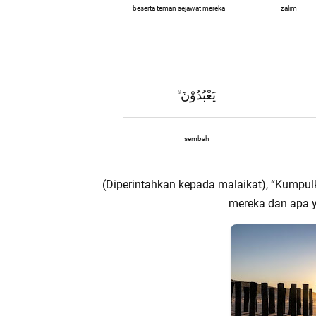
beserta teman sejawat mereka
zalim
يَعْبُدُوْنَ
ۙ
sembah
(Diperintahkan kepada malaikat), “Kumpul
mereka dan apa 