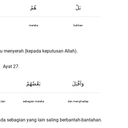
بَلْ
هُمُ
mereka
bahkan
tu menyerah (kepada keputusan Allah).
Ayat 27.
وَاَقْبَلَ
بَعْضُهُمْ
 lain
sebagian mereka
dan menghadap
a sebagian yang lain saling berbantah-bantahan.