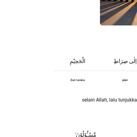
اِلٰى صِرَاطِ
الْجَحِيْمِ
(ke) neraka
jalan
selain Allah, lalu tunjuk
مَّسْـُٔوْلُوْنَ
ۙ