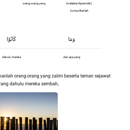
orang-orang yang
(malaikat diperintah),
kumpulkanlah
وَمَا
كَانُوْا
dahulu mereka
dan apa yang
kanlah orang-orang yang zalim beserta teman sejawat
yang dahulu mereka sembah,