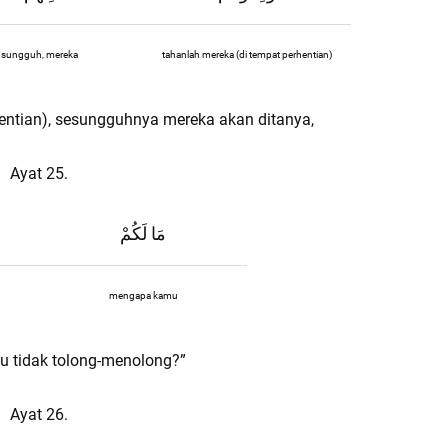
sungguh, mereka
tahanlah mereka (di tempat perhentian)
entian), sesungguhnya mereka akan ditanya,
Ayat 25.
مَا لَكُمْ
mengapa kamu
 tidak tolong-menolong?”
Ayat 26.