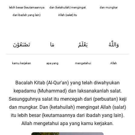
lebih besar (keutamaannya
dan (ketahuilah) mengingat
dan mungkar
dari ibadah yang lain)
Allah (salat) itu
وَاللّٰهُ
يَعْلَمُ
مَا
تَصْنَعُوْنَ
kamu kerjakan
apa yang
mengetahui
Allah
Bacalah Kitab (Al-Qur'an) yang telah diwahyukan
kepadamu (Muhammad) dan laksanakanlah salat.
Sesungguhnya salat itu mencegah dari (perbuatan) keji
dan mungkar. Dan (ketahuilah) mengingat Allah (salat)
itu lebih besar (keutamaannya dari ibadah yang lain).
Allah mengetahui apa yang kamu kerjakan.