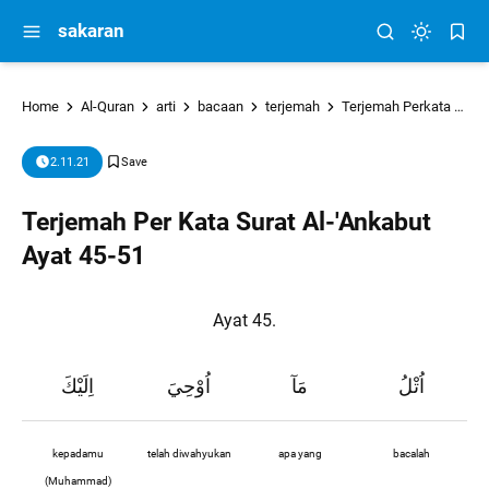
sakaran
Home
Al-Quran
arti
bacaan
terjemah
Terjemah Perkata
tu
2.11.21
Terjemah Per Kata Surat Al-'Ankabut
Ayat 45-51
Ayat 45.
اُتْلُ
مَآ
اُوْحِيَ
اِلَيْكَ
kepadamu
telah diwahyukan
apa yang
bacalah
(Muhammad)