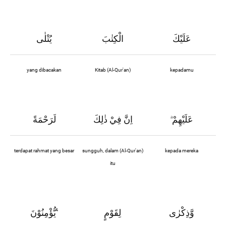
عَلَيْكَ
الْكِتٰبَ
يُتْلٰى
yang dibacakan
Kitab (Al-Qur'an)
kepadamu
عَلَيْهِمْ
اِنَّ فِيْ ذٰلِكَ
لَرَحْمَةً
ۗ
terdapat rahmat yang besar
sungguh, dalam (Al-Qur'an)
kepada mereka
itu
وَّذِكْرٰى
لِقَوْمٍ
يُّؤْمِنُوْنَ ࣖ