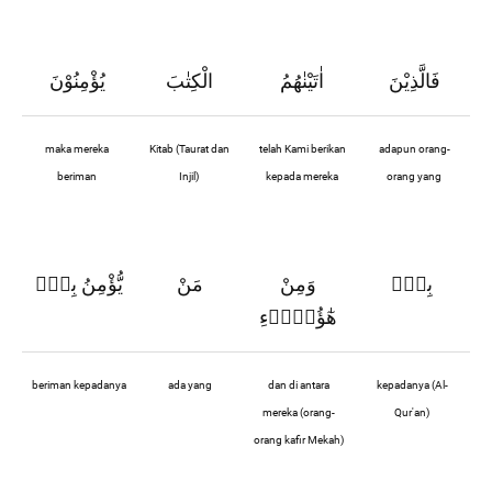
فَالَّذِيْنَ
اٰتَيْنٰهُمُ
الْكِتٰبَ
يُؤْمِنُوْنَ
maka mereka
Kitab (Taurat dan
telah Kami berikan
adapun orang-
beriman
Injil)
kepada mereka
orang yang
بِهٖۚ
وَمِنْ
مَنْ
يُّؤْمِنُ بِهٖۗ
هٰٓؤُلَاۤءِ
beriman kepadanya
ada yang
dan di antara
kepadanya (Al-
mereka (orang-
Qur'an)
orang kafir Mekah)