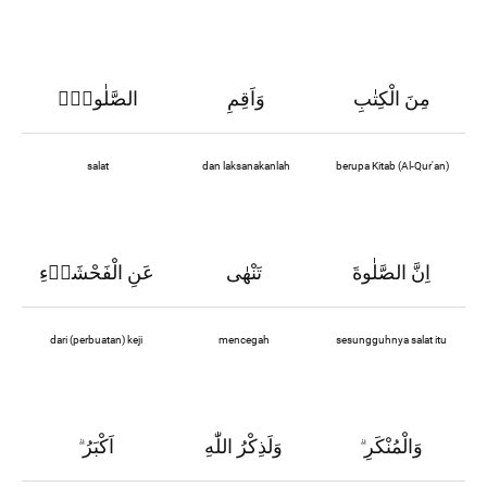
مِنَ الْكِتٰبِ
وَاَقِمِ
الصَّلٰوةَۗ
salat
dan laksanakanlah
berupa Kitab (Al-Qur'an)
اِنَّ الصَّلٰوةَ
تَنْهٰى
عَنِ الْفَحْشَاۤءِ
dari (perbuatan) keji
mencegah
sesungguhnya salat itu
وَالْمُنْكَرِ
وَلَذِكْرُ اللّٰهِ
اَكْبَرُ
ۗ
ۗ