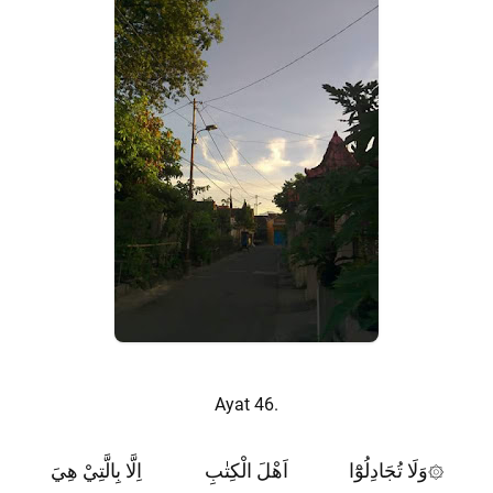
Ayat 46.
وَلَا تُجَادِلُوْٓا
اَهْلَ الْكِتٰبِ
اِلَّا بِالَّتِيْ هِيَ
۞