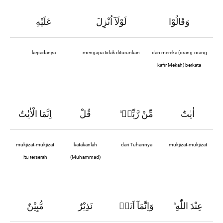
وَقَالُوْا
لَوْلَآ اُنْزِلَ
عَلَيْهِ
kepadanya
mengapa tidak diturunkan
dan mereka (orang-orang
kafir Mekah) berkata
اٰيٰتٌ
مِّنْ رَّبِّهٖ
قُلْ
اِنَّمَا الْاٰيٰتُ
ۗ
mukjizat-mukjizat
katakanlah
dari Tuhannya
mukjizat-mukjizat
itu terserah
(Muhammad)
عِنْدَ اللّٰهِ
وَاِنَّمَآ اَنَا۠
نَذِيْرٌ
مُّبِيْنٌ
ۗ