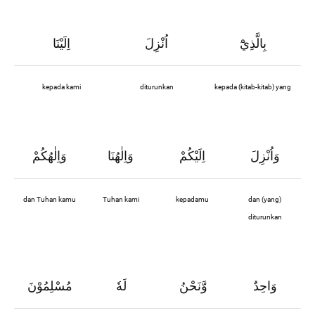
بِالَّذِيْٓ
اُنْزِلَ
اِلَيْنَا
kepada kami
diturunkan
kepada (kitab-kitab) yang
وَاُنْزِلَ
اِلَيْكُمْ
وَاِلٰهُنَا
وَاِلٰهُكُمْ
dan Tuhan kamu
Tuhan kami
kepadamu
dan (yang)
diturunkan
وَاحِدٌ
وَّنَحْنُ
لَهٗ
مُسْلِمُوْنَ