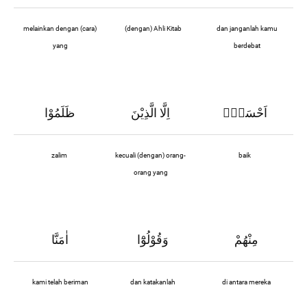
melainkan dengan (cara)
(dengan) Ahli Kitab
dan janganlah kamu
yang
berdebat
اَحْسَنُۖ
اِلَّا الَّذِيْنَ
ظَلَمُوْا
zalim
kecuali (dengan) orang-
baik
orang yang
مِنْهُمْ
وَقُوْلُوْٓا
اٰمَنَّا
kami telah beriman
dan katakanlah
di antara mereka