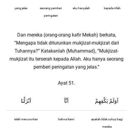
yang jelas
seorang pemberi
aku hanyalah
kepada Allah
peringatan
Dan mereka (orang-orang kafir Mekah) berkata,
”Mengapa tidak diturunkan mukjizat-mukjizat dari
Tuhannya?” Katakanlah (Muhammad), ”Mukjizat-
mukjizat itu terserah kepada Allah. Aku hanya seorang
pemberi peringatan yang jelas.”
Ayat 51.
اَوَلَمْ يَكْفِهِمْ
اَنَّآ
اَنْزَلْنَا
telah menurunkan
bahwa Kami
apakah tidak cukup bagi
mereka