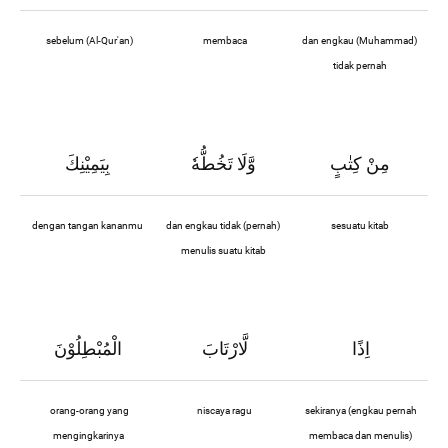
sebelum (Al-Qur'an)
membaca
dan engkau (Muhammad)
tidak pernah
مِنْ كِتٰبٍ
وَّلَا تَخُطُّهٗ
بِيَمِيْنِكَ
dengan tangan kananmu
dan engkau tidak (pernah)
sesuatu kitab
menulis suatu kitab
اِذًا
لَّارْتَابَ
الْمُبْطِلُوْنَ
orang-orang yang
niscaya ragu
sekiranya (engkau pernah
mengingkarinya
membaca dan menulis)