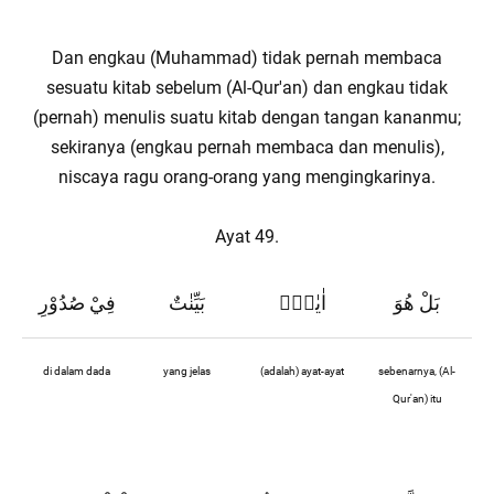
Dan engkau (Muhammad) tidak pernah membaca
sesuatu kitab sebelum (Al-Qur'an) dan engkau tidak
(pernah) menulis suatu kitab dengan tangan kananmu;
sekiranya (engkau pernah membaca dan menulis),
niscaya ragu orang-orang yang mengingkarinya.
Ayat 49.
بَلْ هُوَ
اٰيٰتٌۢ
بَيِّنٰتٌ
فِيْ صُدُوْرِ
di dalam dada
yang jelas
(adalah) ayat-ayat
sebenarnya, (Al-
Qur'an) itu