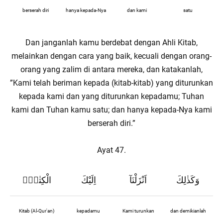
berserah diri
hanya kepada-Nya
dan kami
satu
Dan janganlah kamu berdebat dengan Ahli Kitab,
melainkan dengan cara yang baik, kecuali dengan orang-
orang yang zalim di antara mereka, dan katakanlah,
”Kami telah beriman kepada (kitab-kitab) yang diturunkan
kepada kami dan yang diturunkan kepadamu; Tuhan
kami dan Tuhan kamu satu; dan hanya kepada-Nya kami
berserah diri.”
Ayat 47.
وَكَذٰلِكَ
اَنْزَلْنَآ
اِلَيْكَ
الْكِتٰبَۗ
Kitab (Al-Qur'an)
kepadamu
Kami turunkan
dan demikianlah