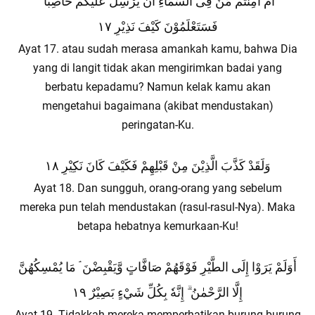
أَمْ أَمِنْتُمْ مَّنْ فِى السَّمَاءِ أَنْ يُّرْسِلَ عَلَيْكُمْ حَاصِبًا ۗ
فَسَتَعْلَمُوْنَ كَيْفَ نَذِيْرِ ١٧
Ayat 17. atau sudah merasa amankah kamu, bahwa Dia
yang di langit tidak akan mengirimkan badai yang
berbatu kepadamu? Namun kelak kamu akan
mengetahui bagaimana (akibat mendustakan)
peringatan-Ku.
وَلَقَدْ كَذَّبَ الَّذِيْنَ مِنْ قَبْلِهِمْ فَكَيْفَ كَانَ نَكِيْرِ ١٨
Ayat 18. Dan sungguh, orang-orang yang sebelum
mereka pun telah mendustakan (rasul-rasul-Nya). Maka
betapa hebatnya kemurkaan-Ku!
أَوَلَمْ يَرَوْا إِلَى الطَّيْرِ فَوْقَهُمْ صَافَّاتٍ وَّيَقْبِضْنَ ۘ مَا يُمْسِكُهُنَّ
إِلَّا الرَّحْمٰنُ ۗ إِنَّهٗ بِكُلِّ شَيْءٍ بَصِيْرٌ ١٩
Ayat 19. Tidakkah mereka memperhatikan burung-burung