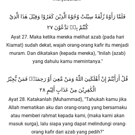
فَلَمَّا رَأَوْهُ زُلْفَةً سِيْئَتْ وُجُوْهُ الَّذِيْنَ كَفَرُوْا وَقِيْلَ هٰذَا الَّذِيْ
كُنْتُمْ بِهٖ تَدَّعُوْنَ ٢٧
Ayat 27. Maka ketika mereka melihat azab (pada hari
Kiamat) sudah dekat, wajah orang-orang kafir itu menjadi
muram. Dan dikatakan (kepada mereka), "Inilah (azab)
yang dahulu kamu memintanya."
قُلْ أَرَأَيْتُمْ إِنْ أَهْلَكَنِيَ اللّٰهُ وَمَنْ مَّعِيَ أَوْ رَحِمَنَاۙ فَمَنْ يُّجِيْرُ
الْكٰفِرِيْنَ مِنْ عَذَابٍ أَلِيْمٍ ٢٨
Ayat 28. Katakanlah (Muhammad), "Tahukah kamu jika
Allah mematikan aku dan orang-orang yang bersamaku
atau memberi rahmat kepada kami, (maka kami akan
masuk surga), lalu siapa yang dapat melindungi orang-
orang kafir dari azab yang pedih?"