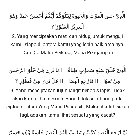
الَّذِيْ خَلَقَ الْمَوْتَ وَالْحَيٰوةَ لِيَبْلُوَكُمْ أَيُّكُمْ أَحْسَنُ عَمَلًاۗ وَهُوَ
الْعَزِيْزُ الْغَفُوْرُ ۙ٢
2. Yang menciptakan mati dan hidup, untuk menguji
kamu, siapa di antara kamu yang lebih baik amalnya.
Dan Dia Maha Perkasa, Maha Pengampun
الَّذِيْ خَلَقَ سَبْعَ سَمٰوٰتٍ طِبَاقًاۗ مَا تَرٰى فِيْ خَلْقِ الرَّحْمٰنِ
مِنْ تَفٰوُتٍۗ فَارْجِعِ الْبَصَرَۙ هَلْ تَرٰى مِنْ فُطُوْرٍ ٣
3. Yang menciptakan tujuh langit berlapis-lapis. Tidak
akan kamu lihat sesuatu yang tidak seimbang pada
ciptaan Tuhan Yang Maha Pengasih. Maka lihatlah sekali
lagi, adakah kamu lihat sesuatu yang cacat?
ثُمَّ ارْجِعِ الْبَصَرَ كَرَّتَيْنِ يَنْقَلِبْ إِلَيْكَ الْبَصَرُ خَاسِئًا وَّهُوَ حَسِيْرٌ