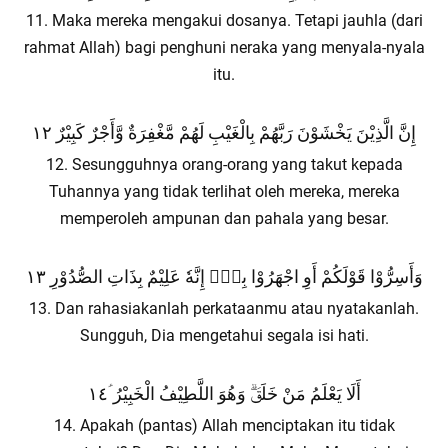
11. Maka mereka mengakui dosanya. Tetapi jauhla (dari
rahmat Allah) bagi penghuni neraka yang menyala-nyala
itu.
إِنَّ الَّذِيْنَ يَخْشَوْنَ رَبَّهُمْ بِالْغَيْبِ لَهُمْ مَّغْفِرَةٌ وَّأَجْرٌ كَبِيْرٌ ١٢
12. Sesungguhnya orang-orang yang takut kepada
Tuhannya yang tidak terlihat oleh mereka, mereka
memperoleh ampunan dan pahala yang besar.
وَأَسِرُّوْا قَوْلَكُمْ أَوِ اجْهَرُوْا بِهٖۗ إِنَّهٗ عَلِيْمٌ بِذَاتِ الصُّدُوْرِ ١٣
13. Dan rahasiakanlah perkataanmu atau nyatakanlah.
Sungguh, Dia mengetahui segala isi hati.
أَلَا يَعْلَمُ مَنْ خَلَقَۗ وَهُوَ اللَّطِيْفُ الْخَبِيْرُ ؑ١٤
14. Apakah (pantas) Allah menciptakan itu tidak