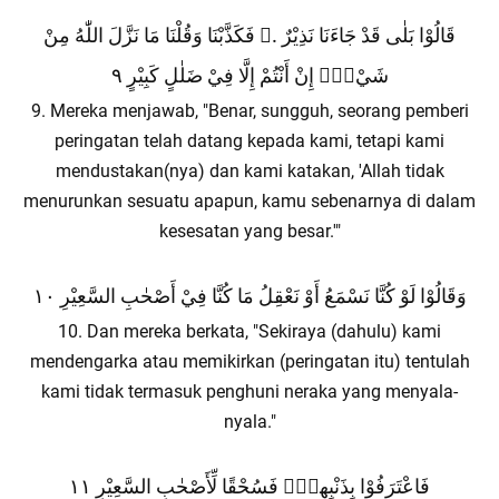
قَالُوْا بَلٰى قَدْ جَاءَنَا نَذِيْرٌ .ۙ فَكَذَّبْنَا وَقُلْنَا مَا نَزَّلَ اللّٰهُ مِنْ
شَيْءٍۖ إِنْ أَنْتُمْ إِلَّا فِيْ ضَلٰلٍ كَبِيْرٍ ٩
9. Mereka menjawab, "Benar, sungguh, seorang pemberi
peringatan telah datang kepada kami, tetapi kami
mendustakan(nya) dan kami katakan, 'Allah tidak
menurunkan sesuatu apapun, kamu sebenarnya di dalam
kesesatan yang besar.'"
وَقَالُوْا لَوْ كُنَّا نَسْمَعُ أَوْ نَعْقِلُ مَا كُنَّا فِيْ أَصْحٰبِ السَّعِيْرِ ١٠
10. Dan mereka berkata, "Sekiraya (dahulu) kami
mendengarka atau memikirkan (peringatan itu) tentulah
kami tidak termasuk penghuni neraka yang menyala-
nyala."
فَاعْتَرَفُوْا بِذَنْبِهِمْۚ فَسُحْقًا لِّأَصْحٰبِ السَّعِيْرِ ١١