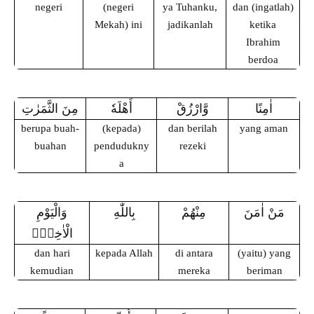
negeri
(negeri
ya Tuhanku,
dan (ingatlah)
Mekah) ini
jadikanlah
ketika
Ibrahim
berdoa
اٰمِنًا
وَّارْزُقْ
أَهْلَهٗ
مِنَ الثَّمَرٰتِ
berupa buah-
(kepada)
dan berilah
yang aman
buahan
pendudukny
rezeki
a
مَنْ اٰمَنَ
مِنْهُمْ
بِاللّٰهِ
وَالْيَوْمِ
الْاٰخِرِۗ
dan hari
kepada Allah
di antara
(yaitu)
yang
kemudian
mereka
beriman