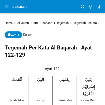
sakaran
Home
Al-Quran
arti
bacaan
terjemah
Terjemah Perkata
tu
22.9.18
Terjemah Per Kata Al Baqarah | Ayat
122-129
Ayat 122.
يٰبَنِيْ
نِعْمَتِيَ
الَّتِيْ
أَنْعَمْتُ
إِسْرَائِيْلَ
اذْكُرُوْا
telah Aku
yang
nikmat-Ku
wahai Bani