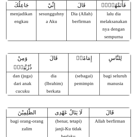
فَأَتَمَّهُنَّۗ
قَالَ
إِنِّيْ
جَاعِلُكَ
menjadikan
sesungguhny
Dia (Allah)
lalu dia
engkau
a Aku
berfirman
melaksanakan
nya dengan
sempurna
لِلنَّاسِ
إِمَامًاۗ
قَالَ
وَمِنْ
ذُرِّيَّتِيْۗ
dan (juga)
dia
(sebagai)
bagi seluruh
dari anak
(Ibrahim)
pemimpin
manusia
cucuku
berkata
قَالَ
لَا يَنَالُ عَهْدِى
الظّٰلِمِيْنَ
bagi orang-orang
(benar, tetapi)
Allah berfirman
zalim
janji-Ku tidak
berlaku