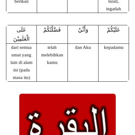
berikan
Israil,
ingatlah
عَلَيْكُمْ
وَأَنِّيْ
فَضَّلْتُكُمْ
عَلَى
الْعٰلَمِيْنَ
dari semua
telah
dan Aku
kepadamu
umat yang
melebihkan
lain di alam
kamu
ini (pada
masa itu)