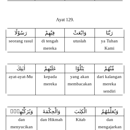
Ayat 129.
رَبَّنَا
وَابْعَثْ
فِيْهِمْ
رَسُوْلًا
seorang rasul
di tengah
utuslah
ya Tuhan
mereka
Kami
مِّنْهُمْ
يَتْلُوْا
عَلَيْهِمْ
اٰيٰتِكَ
ayat-ayat-Mu
kepada
yang akan
dari kalangan
mereka
membacakan
mereka
sendiri
وَيُعَلِّمُهُمُ
الْكِتٰبَ
وَالْحِكْمَةَ
وَيُزَكِّيْهِمْۗ
dan
dan Hikmah
Kitab
dan
menyucikan
mengajarkan