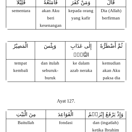
قَالَ
وَمَنْ كَفَرَ
فَأُمَتِّعُهٗ
قَلِيْلًا
sementara
akan Aku
kepada orang
Dia (Allah)
beri
yang kafir
berfirman
kesenangan
ثُمَّ أَضْطَرُّهٗ
إِلٰى عَذَابِ
وَبِئْسَ
الْمَصِيْرُ
النَّارِۗ
tempat
dan itulah
ke dalam
kemudian
kembali
seburuk-
azab
neraka
akan Aku
buruk
paksa dia
Ayat 127.
وَإِذْ يَرْفَعُ إِبْرٰهٖمُ
الْقَوَاعِدَ
مِنَ الْبَيْتِ
Baitullah
fondasi
dan (ingatlah)
ketika Ibrahim