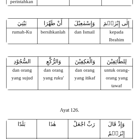
perintahkan
إِلٰى إِبْرٰهٖمَ
وَإِسْمٰعِيْلَ
أَنْ طَهِّرَا
بَيْتِيَ
rumah-Ku
bersihkanlah
dan Ismail
kepada
Ibrahim
لِلطَّائِفِيْنَ
وَالْعٰكِفِيْنَ
وَالرُّكَّعِ
السُّجُوْدِ
dan orang
dan orang
dan orang
untuk orang-
yang sujud
yang ruku'
yang itikaf
orang yang
tawaf
Ayat 126.
وَإِذْ قَالَ
رَبِّ اجْعَلْ
هٰذَا
بَلَدًا
إِبْرٰهٖمُ