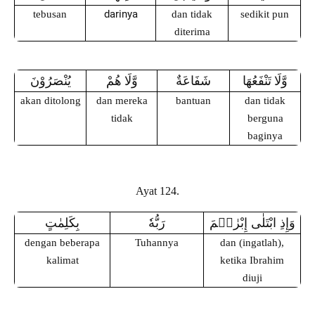
darinya
tebusan
dan tidak
sedikit pun
diterima
وَّلَا تَنْفَعُهَا
شَفَاعَةٌ
وَّلَا هُمْ
يُنْصَرُوْنَ
akan ditolong
dan mereka
bantuan
dan tidak
tidak
berguna
baginya
Ayat 124.
وَإِذِ ابْتَلٰى إِبْرٰهٖمَ
رَبُّهٗ
بِكَلِمٰتٍ
dengan beberapa
Tuhannya
dan (ingatlah),
kalimat
ketika Ibrahim
diuji