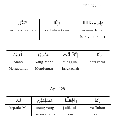
meninggikan
وَإِسْمٰعِيْلُۗ
رَبَّنَا
تَقَبَّلْ
terimalah (amal)
ya Tuhan kami
bersama Ismail
(seraya berdoa)
مِنَّاۗ
إِنَّكَ أَنْتَ
السَّمِيْعُ
الْعَلِيْمُ
Maha
Yang Maha
sungguh,
dari kami
Mengetahui
Mendengar
Engkaulah
Ayat 128.
رَبَّنَا
وَاجْعَلْنَا
مُسْلِمَيْنِ
لَكَ
kepada-Mu
orang yang
jadikanlah
ya Tuhan
berserah diri
kami
kami