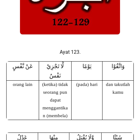
Ayat 123.
وَاتَّقُوْا
يَوْمًا
لَّا تَجْزِيْ
عَنْ نَّفْسٍ
نَفْسٌ
orang lain
(ketika) tidak
(pada) hari
dan takutlah
seorang pun
kamu
dapat
menggantika
n (membela)
شَيْئًا
وَّلَا يُقْبَلُ
مِنْهَا
عَدْلٌ