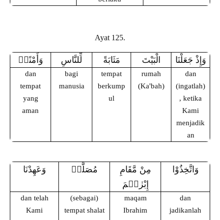
Ayat 125.
وَإِذْ جَعَلْنَا
الْبَيْتَ
مَثَابَةً
لِّلنَّاسِ
وَأَمْنًاۗ
dan
bagi
tempat
rumah
dan
tempat
manusia
berkump
(Ka'bah)
(ingatlah)
yang
ul
, ketika
aman
Kami
menjadik
an
وَاتَّخِذُوْا
مِنْ مَّقَامِ
مُصَلًّىۗ
وَعَهِدْنَا
إِبْرٰهٖمَ
dan telah
(sebagai)
maqam
dan
Kami
tempat shalat
Ibrahim
jadikanlah