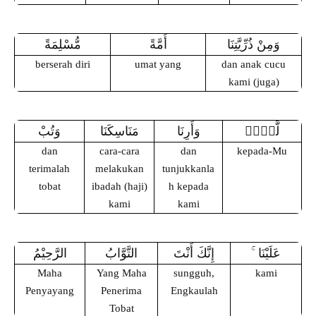
وَمِنْ ذُرِّيَّتِنَا
أُمَّةً
مُّسْلِمَةً
berserah diri
umat yang
dan anak cucu
kami (juga)
لَّكَّۖ
وَأَرِنَا
مَنَاسِكَنَا
وَتُبْ
dan
cara-cara
dan
kepada-Mu
terimalah
melakukan
tunjukkanla
tobat
ibadah (haji)
h kepada
kami
kami
عَلَيْنَا
إِنَّكَ أَنْتَ
التَّوَّابُ
الرَّحِيْمُ
Maha
Yang Maha
sungguh,
kami
Penyayang
Penerima
Engkaulah
Tobat