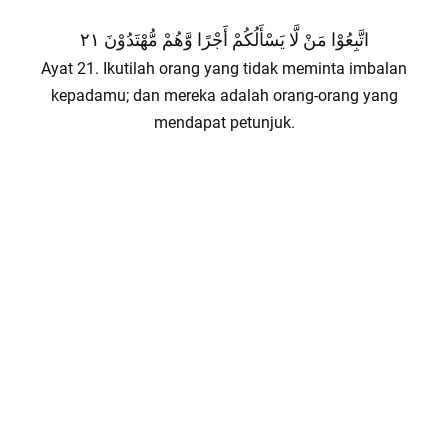
اتَّبِعُوْا مَنْ لَّا يَسْأَلُكُمْ أَجْرًا وَّهُمْ مُّهْتَدُوْنَ ٢١
Ayat 21. Ikutilah orang yang tidak meminta imbalan
kepadamu; dan mereka adalah orang-orang yang
mendapat petunjuk.