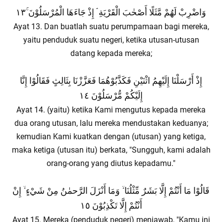
وَاضْرِبْ لَهُمْ مَّثَلًا أَصْحٰبَ الْقَرْيَةِ ۘ إِذْ جَاءَهَا الْمُرْسَلُوْنَ ۚ١٣
Ayat 13. Dan buatlah suatu perumpamaan bagi mereka,
yaitu penduduk suatu negeri, ketika utusan-utusan
datang kepada mereka;
إِذْ أَرْسَلْنَا إِلَيْهِمُ اثْنَيْنِ فَكَذَّبُوْهُمَا فَعَزَّزْنَا بِثَالِثٍ فَقَالُوْا إِنَّا
إِلَيْكُمْ مُّرْسَلُوْنَ ١٤
Ayat 14. (yaitu) ketika Kami mengutus kepada mereka
dua orang utusan, lalu mereka mendustakan keduanya;
kemudian Kami kuatkan dengan (utusan) yang ketiga,
maka ketiga (utusan itu) berkata, "Sungguh, kami adalah
orang-orang yang diutus kepadamu."
قَالُوْا مَا أَنْتُمْ إِلَّا بَشَرٌ مِّثْلُنَا ۙ وَمَا أَنْزَلَ الرَّحمٰنُ مِنْ شَيْءٍ ۙ إِنْ
أَنْتُمْ إِلَّا تَكْذِبُوْنَ ١٥
Ayat 15. Mereka (penduduk negeri) menjawab, "Kamu ini