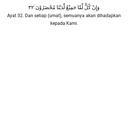
وَإِنْ كُلٌّ لَّمَّا جَمِيْعٌ لَّدَيْنَا مُحْضَرُوْنَ ؑ٣٢
Ayat 32. Dan setiap (umat), semuanya akan dihadapkan
kepada Kami.