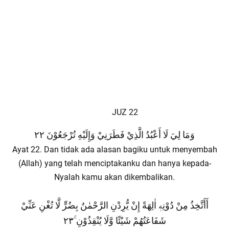
JUZ 22
وَمَا لِيَ لَا أَعْبُدُ الَّذِيْ فَطَرَنِيْ وَإِلَيْهِ تُرْجَعُوْنَ ٢٢
Ayat 22. Dan tidak ada alasan bagiku untuk menyembah
(Allah) yang telah menciptakanku dan hanya kepada-
Nyalah kamu akan dikembalikan.
أَأَتَّخِذُ مِنْ دُوْنِهٖ اٰلِهَةً إِنْ يُّرِدْنِ الرَّحْمٰنُ بِضُرٍّ لَّا تُغْنِ عَنِّيْ
شَفَاعَتُهُمْ شَيْئًا وَّلَا يُنْقِذُوْنِ ۚ٢٣