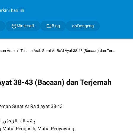
kini hari ini
Minecraft
Blog
Dongeng
isan Arab
Tulisan Arab Surat Ar-Ra'd Ayat 38-43 (Bacaan) dan Terjemah
 Ayat 38-43 (Bacaan) dan Terjemah
emah Surat Ar Ra'd ayat 38-43
بِسْمِ اللهِ الرَّحْمٰنِ ال
g Maha Pengasih, Maha Penyayang.