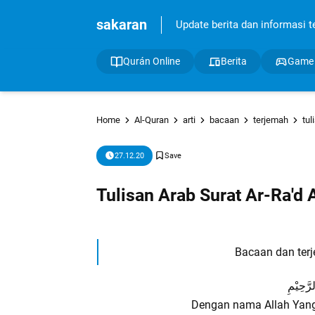
sakaran
Update berita dan informasi ter
Qurán Online
Berita
Game
Home
Al-Quran
arti
bacaan
terjemah
tul
27.12.20
Tulisan Arab Surat Ar-Ra'd
Bacaan dan terj
رَّحِيْمِ
Dengan nama Allah Yan