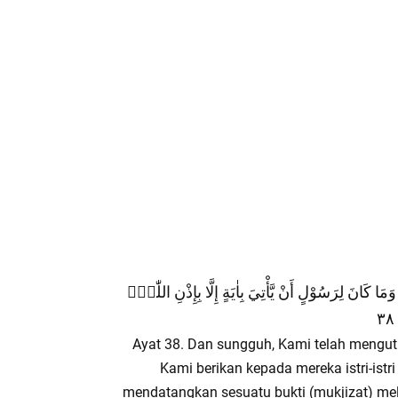
َمَا كَانَ لِرَسُوْلٍ أَنْ يَّأْتِيَ بِاٰيَةٍ إِلَّا بِإِذْنِ اللّٰهِۗ
٣
Ayat 38. Dan sungguh, Kami telah mengu
Kami berikan kepada mereka istri-istr
mendatangkan sesuatu bukti (mukjizat) mel