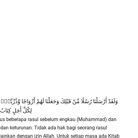
وَلَقَدْ أَرْسَلْنَا رُسُلًا مِّنْ قَبْلِكَ وَجَعَلْنَا لَهُمْ أَزْوَاجًا وَّذُرِّيَّةًۗ و
لِكُلِّ أَجَلٍ كِتَابٌ ٨
tus beberapa rasul sebelum engkau (Muhammad) dan
i dan keturunan. Tidak ada hak bagi seorang rasul
ainkan dengan izin Allah. Untuk setiap masa ada Kitab