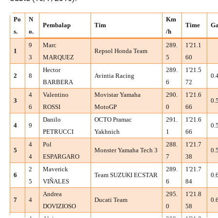
Po
N
Km
Pembalap
Tim
Time
G
s.
o.
/h
9
Marc
289.
1'21.1
1
Repsol Honda Team
3
MARQUEZ
5
60
Hector
289.
1'21.5
2
8
Avintia Racing
0.
BARBERA
6
72
4
Valentino
Movistar Yamaha
290.
1'21.6
3
0.
6
ROSSI
MotoGP
0
66
Danilo
OCTO Pramac
291.
1'21.6
4
9
0.
PETRUCCI
Yakhnich
1
66
4
Pol
288.
1'21.7
5
Monster Yamaha Tech 3
0.
4
ESPARGARO
7
38
2
Maverick
289.
1'21.7
6
Team SUZUKI ECSTAR
0.
5
VIÑALES
6
84
Andrea
295.
1'21.8
7
4
Ducati Team
0.
DOVIZIOSO
0
58