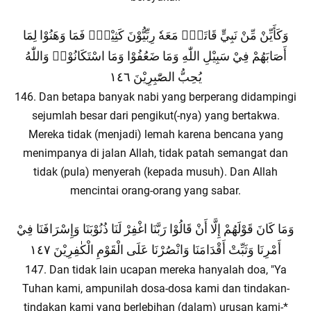
وَكَأَيِّنْ مِّنْ نَبِيٍّ قَاتَلَۙ مَعَهٗ رِبِّيُّوْنَ كَثِيْرٌۚ فَمَا وَهَنُوْا لِمَا
أَصَابَهُمْ فِيْ سَبِيْلِ اللّٰهِ وَمَا ضَعُفُوْا وَمَا اسْتَكَانُوْاۗ وَاللّٰهُ
يُحِبُّ الصّٰبِرِيْنَ ١٤٦
146. Dan betapa banyak nabi yang berperang didampingi
sejumlah besar dari pengikut(-nya) yang bertakwa.
Mereka tidak (menjadi) lemah karena bencana yang
menimpanya di jalan Allah, tidak patah semangat dan
tidak (pula) menyerah (kepada musuh). Dan Allah
mencintai orang-orang yang sabar.
وَمَا كَانَ قَوْلَهُمْ إِلَّا أَنْ قَالُوْا رَبَّنَا اغْفِرْ لَنَا ذُنُوْبَنَا وَإِسْرَافَنَا فِيْ
أَمْرِنَا وَثَبِّتْ أَقْدَامَنَا وَانْصُرْنَا عَلَى الْقَوْمِ الْكٰفِرِيْنَ ١٤٧
147. Dan tidak lain ucapan mereka hanyalah doa, "Ya
Tuhan kami, ampunilah dosa-dosa kami dan tindakan-
tindakan kami yang berlebihan (dalam) urusan kami-*