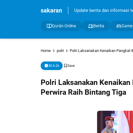
sakaran
Update berita dan informasi ter
Qurán Online
Berita
Game
Home
polri
Polri Laksanakan Kenaikan Pangkat 87
30.6.26
Polri Laksanakan Kenaikan 
Perwira Raih Bintang Tiga