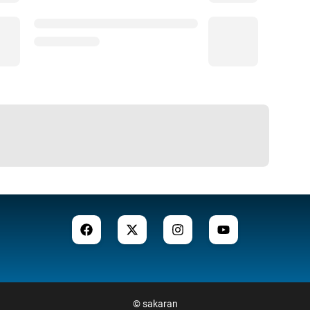
©
sakaran