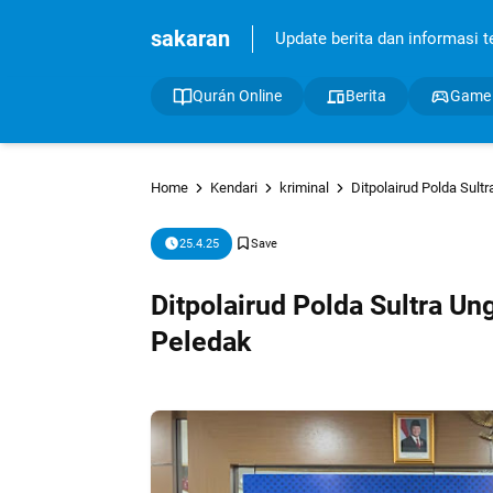
sakaran
Update berita dan informasi ter
Qurán Online
Berita
Game
Home
Kendari
kriminal
Ditpolairud Polda Sul
25.4.25
Ditpolairud Polda Sultra 
Peledak