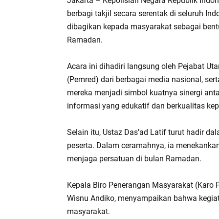
Jakarta – Kepolisian Negara Republik Indo
berbagi takjil secara serentak di seluruh In
dibagikan kepada masyarakat sebagai bent
Ramadan.
Acara ini dihadiri langsung oleh Pejabat U
(Pemred) dari berbagai media nasional, ser
mereka menjadi simbol kuatnya sinergi ant
informasi yang edukatif dan berkualitas k
Selain itu, Ustaz Das’ad Latif turut hadir 
peserta. Dalam ceramahnya, ia menekankan p
menjaga persatuan di bulan Ramadan.
Kepala Biro Penerangan Masyarakat (Karo P
Wisnu Andiko, menyampaikan bahwa kegiatan
masyarakat.