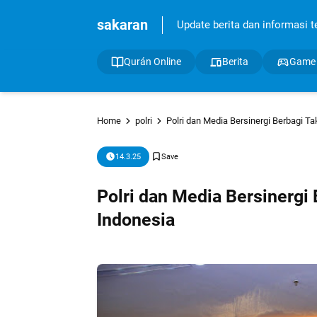
sakaran
Update berita dan informasi ter
Qurán Online
Berita
Game
Home
polri
Polri dan Media Bersinergi Berbagi Ta
14.3.25
Polri dan Media Bersinergi 
Indonesia