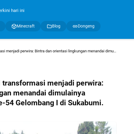
kini hari ini
Minecraft
Blog
Dongeng
Bintra dan orientasi lingkungan menandai dimulainya pembukaan SIP Angkatan ke-54 Gelombang I di Sukabumi.
i transformasi menjadi perwira:
ungan menandai dimulainya
-54 Gelombang I di Sukabumi.