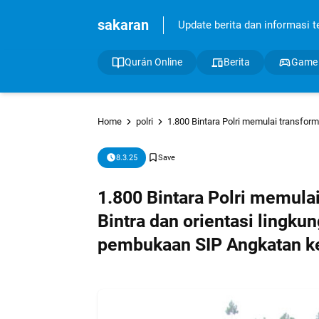
sakaran
Update berita dan informasi ter
Qurán Online
Berita
Game
Home
polri
1.800 Bintara Polri memulai transformasi menjadi perwira: 
8.3.25
1.800 Bintara Polri memula
Bintra dan orientasi lingk
pembukaan SIP Angkatan ke