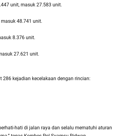
.447 unit, masuk 27.583 unit.
, masuk 48.741 unit.
masuk 8.376 unit.
masuk 27.621 unit.
tat 286 kejadian kecelakaan dengan rincian:
hati-hati di jalan raya dan selalu mematuhi aturan
utama,” tegas Kombes Pol Syamsu Ridwan.