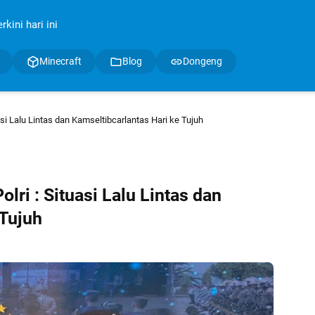
kini hari ini
Minecraft
Blog
Dongeng
uasi Lalu Lintas dan Kamseltibcarlantas Hari ke Tujuh
olri : Situasi Lalu Lintas dan
 Tujuh