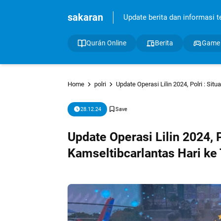
sakaran
Update berita dan informasi ter
Qurán Online
Berita
Game
Home
polri
Update Operasi Lilin 2024, Polri : Sit
28.12.24
Update Operasi Lilin 2024, P
Kamseltibcarlantas Hari ke