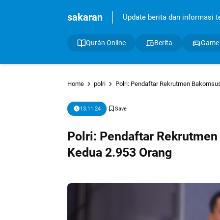
sakaran
Update berita dan informasi ter
Qurán Online
Berita
Game
Home
polri
Polri: Pendaftar Rekrutmen Bakomsu
13.11.24
Polri: Pendaftar Rekrutme
Kedua 2.953 Orang