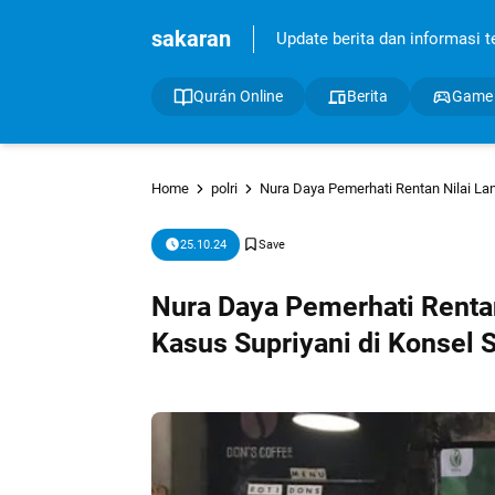
sakaran
Update berita dan informasi ter
Qurán Online
Berita
Game
Home
polri
Nura Daya Pemerhati Rentan Nilai Lan
25.10.24
Nura Daya Pemerhati Rentan
Kasus Supriyani di Konsel 