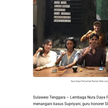
Nura Daya Pemerhati Rentan Nilai Lang
Sulawesi Tenggara – Lembaga Nura Daya Pe
menangani kasus Supriyani, guru honorer S