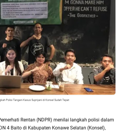
kah Polisi Tangani Kasus Supriyani di Konsel Sudah Tepat
merhati Rentan (NDPR) menilai langkah polisi dalam
DN 4 Baito di Kabupaten Konawe Selatan (Konsel),