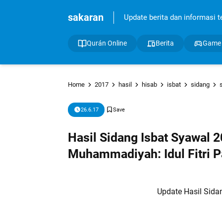
sakaran
Update berita dan informasi ter
Qurán Online
Berita
Game
Home
2017
hasil
hisab
isbat
sidang
26.6.17
Hasil Sidang Isbat Syawal
Muhammadiyah: Idul Fitri P
Update Hasil Sida