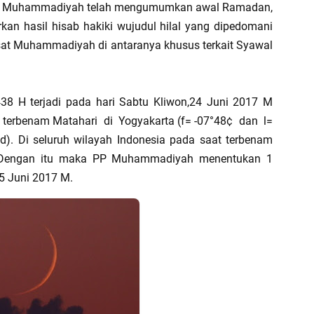
sat Muhammadiyah telah mengumumkan awal Ramadan,
rkan hasil hisab hakiki wujudul hilal yang dipedomani
usat Muhammadiyah di antaranya khusus terkait Syawal
38 H terjadi pada hari Sabtu Kliwon,24 Juni 2017 M
t terbenam Matahari di Yogyakarta (f= -07°48¢ dan l=
d). Di seluruh wilayah Indonesia pada saat terbenam
k. Dengan itu maka PP Muhammadiyah menentukan 1
25 Juni 2017 M.