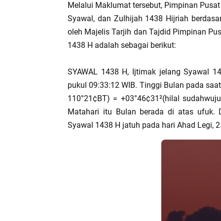
Melalui Maklumat tersebut, Pimpinan Pu
Syawal, dan Zulhijah 1438 Hijriah berdasa
oleh Majelis Tarjih dan Tajdid Pimpinan P
1438 H adalah sebagai berikut:
SYAWAL 1438 H, Ijtimak jelang Syawal 14
pukul 09:33:12 WIB. Tinggi Bulan pada saa
110°21¢BT) = +03°46¢31²(hilal sudahwuju
Matahari itu Bulan berada di atas ufu
Syawal 1438 H jatuh pada hari Ahad Legi, 