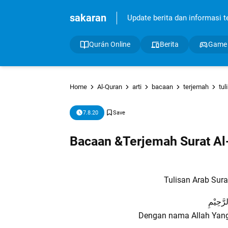
sakaran
Update berita dan informasi ter
Qurán Online
Berita
Game
Home
Al-Quran
arti
bacaan
terjemah
tul
7.8.20
Bacaan &Terjemah Surat Al
Tulisan Arab Sura
رَّحِيْمِ
Dengan nama Allah Yan