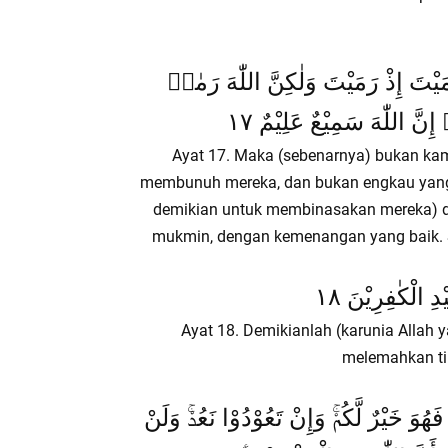
َمَيْتَ إِذْ رَمَيْتَ وَلٰكِنَّ اللّٰهَ رَمٰىۚ
إِنَّ اللّٰهَ سَمِيْعٌ عَلِيْمٌ ١٧
Ayat 17. Maka (sebenarnya) bukan ka
membunuh mereka, dan bukan engkau yang m
demikian untuk membinasakan mereka) 
mukmin, dengan kemenangan yang baik. 
دِ الْكٰفِرِيْنَ ١٨
Ayat 18. Demikianlah (karunia Allah
melemahkan tip
هُوَ خَيْرٌ لَّكُمْۚ وَإِنْ تَعُوْدُوْا نَعُدْۚ وَلَنْ