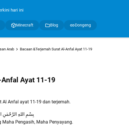
kini hari ini
Minecraft
Blog
Dongeng
isan Arab
Bacaan &Terjemah Surat Al-Anfal Ayat 11-19
-Anfal Ayat 11-19
t Al Anfal ayat 11-19 dan terjemah.
بِسْمِ اللهِ الرَّحْمٰنِ ال
g Maha Pengasih, Maha Penyayang.