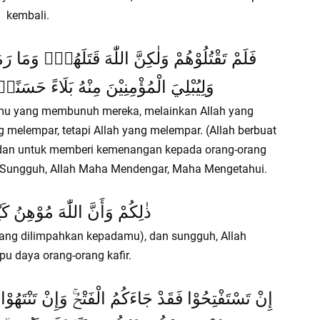
kembali.
فَلَمْ تَقْتُلُوْهُمْ وَلٰكِنَّ اللّٰهَ قَتَلَهُمْۖ وَمَا ر
وَلِيُبْلِيَ الْمُؤْمِنِيْنَ مِنْهُ بَلَاءً حَسَنًاۗ 
mu yang membunuh mereka, melainkan Allah yang
elempar, tetapi Allah yang melempar. (Allah berbuat
dan untuk memberi kemenangan kepada orang-orang
Sungguh, Allah Maha Mendengar, Maha Mengetahui.
ذٰلِكُمْ وَأَنَّ اللّٰهَ مُوْهِنُ كَيْ
 yang dilimpahkan kepadamu), dan sungguh, Allah
u daya orang-orang kafir.
إِنْ تَسْتَفْتِحُوْا فَقَدْ جَاءَكُمُ الْفَتْحُۚ وَإِنْ تَنْتَهُوْا فَ