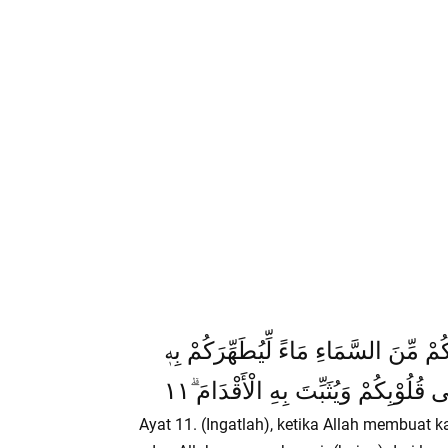
ْكُمْ مِّنَ السَّمَاءِ مَاءً لِّيُطَهِّرَكُمْ بِهٖ
ُوْبِكُمْ وَيُثَبِّتَ بِهِ الْأَقْدَامَ ۗ١١
Ayat 11. (Ingatlah), ketika Allah membuat