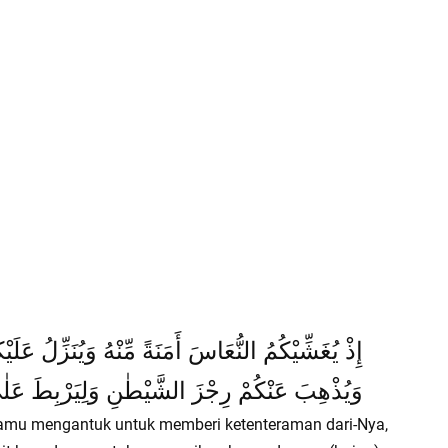
إِذْ يُغَشِّيْكُمُ النُّعَاسَ أَمَنَةً مِّنْهُ وَيُنَزِّلُ عَلَي
وَيُذْهِبَ عَنْكُمْ رِجْزَ الشَّيْطٰنِ وَلِيَرْبِطَ عَلٰى قُل
 kamu mengantuk untuk memberi ketenteraman dari-Nya,