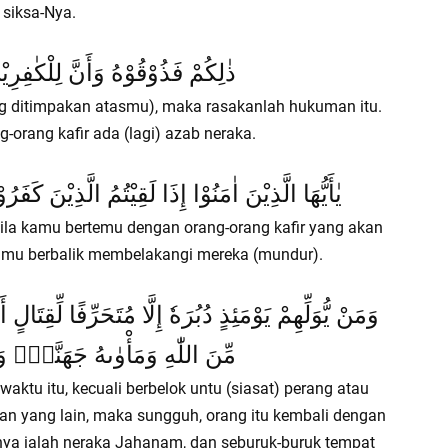
siksa-Nya.
ذٰلِكُمْ فَذُوْقُوْهُ وَأَنَّ لِلْكٰفِرِيْ
g ditimpakan atasmu), maka rasakanlah hukuman itu.
orang kafir ada (lagi) azab neraka.
يٰأَيُّهَا الَّذِيْنَ اٰمَنُوْا إِذَا لَقِيْتُمُ الَّذِيْنَ كَفَرُوْ
ila kamu bertemu dengan orang-orang kafir yang akan
mu berbalik membelakangi mereka (mundur).
وَمَنْ يُّوَلِّهِمْ يَوْمَئِذٍ دُبُرَهٗ إِلَّا مُتَحَرِّفًا لِّقِتَال
مِّنَ اللّٰهِ وَمَأْوٰىهُ جَهَنَّمُۗ وَ
ktu itu, kecuali berbelok untu (siasat) perang atau
n yang lain, maka sungguh, orang itu kembali dengan
a ialah neraka Jahanam, dan seburuk-buruk tempat