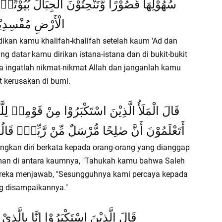
سُهُوْلِهَا قُصُوْرًا وَّتَنْحِتُوْنَ الْجِبَالَ بُيُوْتًاۚ ف
الْأَرْضِ مُفْسِدِيْن
dikan kamu khalifah-khalifah setelah kaum 'Ad dan
 datar kamu dirikan istana-istana dan di bukit-bukit
 ingatlah nikmat-nikmat Allah dan janganlah kamu
kerusakan di bumi.
قَالَ الْمَلَأُ الَّذِيْنَ اسْتَكْبَرُوْا مِنْ قَوْمِهٖ لِل
أَتَعْلَمُوْنَ أَنَّ صٰلِحًا مُّرْسَلٌ مِّنْ رَّبِّهٖۗ قَالُوْ
kan diri berkata kepada orang-orang yang dianggap
riman di antara kaumnya, "Tahukah kamu bahwa Saleh
ereka menjawab, "Sesungguhnya kami percaya kepada
g disampaikannya."
قَالَ الَّذِيْنَ اسْتَكْبَرُوْا إِنَّا بِالَّذِيْ