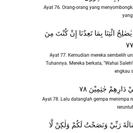
Ayat 76. Orang-orang yang menyombongka
yang
يٰصٰلِحُ ائْتِنَا بِمَا تَعِدُنَا إِنْ كُنْتَ مِنَ
Ayat 77. Kemudian mereka sembelih unta
Tuhannya. Mereka berkata, "Wahai Saleh
engkau s
ْ دَارِهِمْ جٰثِمِيْنَ ٧٨
Ayat 78. Lalu datanglah gempa menimpa m
rerunt
سَالَةَ رَبِّيْ وَنَصَحْتُ لَكُمْ وَلٰكِنْ لَّا