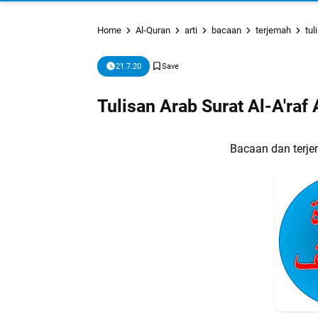
Home
Al-Quran
arti
bacaan
terjemah
tul
21.7.20
Tulisan Arab Surat Al-A'raf
Bacaan dan terjem