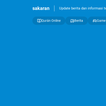
sakaran
Update berita dan informasi ter
Qurán Online
Berita
Game