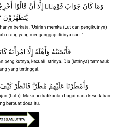
وَمَا كَانَ جَوَابَ قَوْمِهٖ إِلَّا أَنْ قَالُوْا أَخْرِجُ
يَّتَطَهَّرُوْنَ ٨٢
hanya berkata, "Usirlah mereka (Lut dan pengikutnya)
lah orang yang menganggap dirinya suci."
فَأَنْجَيْنٰهُ وَأَهْلَهٗ إِلَّا امْرَأَتَهٗ كَ
pengikutnya, kecuali istrinya. Dia (istrinya) termasuk
ang yang tertinggal.
وَأَمْطَرْنَا عَلَيْهِمْ مَّطَرًاۗ فَانْظُرْ كَيْفَ ك
ujan (batu). Maka perhatikanlah bagaimana kesudahan
ng berbuat dosa itu.