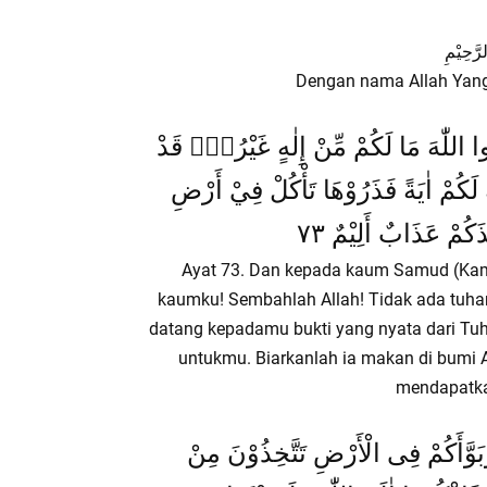
رَّحِيْمِ
Dengan nama Allah Yan
 اللّٰهَ مَا لَكُمْ مِّنْ إِلٰهٍ غَيْرُهٗۗ قَدْ
ِ لَكُمْ اٰيَةً فَذَرُوْهَا تَأْكُلْ فِيْ أَرْضِ
َكُمْ عَذَابٌ أَلِيْمٌ ٧٣
Ayat 73. Dan kepada kaum Samud (Kami
kaumku! Sembahlah Allah! Tidak ada tuha
datang kepadamu bukti yang nyata dari Tuha
untukmu. Biarkanlah ia makan di bumi Al
mendapatka
ّبَوَّأَكُمْ فِى الْأَرْضِ تَتَّخِذُوْنَ مِنْ