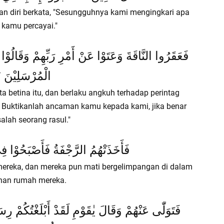
n diri berkata, "Sesungguhnya kami mengingkari apa
 kamu percayai."
فَعَقَرُوا النَّاقَةَ وَعَتَوْا عَنْ أَمْرِ رَبِّهِمْ وَقَالُوْا 
الْمُرْسَلِيْنَ ٧٧
 betina itu, dan berlaku angkuh terhadap perintag
! Buktikanlah ancaman kamu kepada kami, jika benar
alah seorang rasul."
فَأَخَذَتْهُمُ الرَّجْفَةُ فَأَصْبَحُوْا فِي
ereka, dan mereka pun mati bergelimpangan di dalam
uhan rumah mereka.
فَتَوَلّٰى عَنْهُمْ وَقَالَ يٰقَوْمِ لَقَدْ أَبْلَغْتُكُمْ رِ