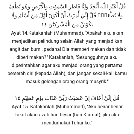
قُلْ أَغَيْرَ اللّٰهِ أَتَّخِذُ وَلِيًّا فَاطِرِ السَّمٰوٰتِ وَالْأَرْضِ وَهُوَ يُطْعِمُ
وَلَا يُطْعَمُۗ قُلْ إِنِّيْ أُمِرْتُ أَنْ أَكُوْنَ أَوَّلَ مَنْ أَسْلَمَ وَلَا
تَكُوْنَنَّ مِنَ الْمُشْرِكِيْنَ ١٤
Ayat 14.Katakanlah (Muhammad), "Apakah aku akan
menjadikan pelindung selain Allah yang menjadikan
langit dan bumi, padahal Dia memberi makan dan tidak
diberi makan?" Katakanlah, "Sesungguhnya aku
diperintahkan agar aku menjadi orang yang pertama
berserah diri (kepada Allah), dan jangan sekali-kali kamu
masuk golongan orang-orang musyrik."
قُلْ إِنِّيْ أَخَافُ إِنْ عَصَيْتُ رَبِّيْ عَذَابَ يَوْمٍ عَظِيْمٍ ١٥
Ayat 15. Katakanlah (Muhammad), "Aku benar-benar
takut akan azab hari besar (hari Kiamat), jika aku
mendurhakai Tuhanku."