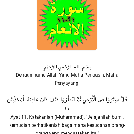
بِسْمِ اللهِ الرَّحْمٰنِ الرَّحِيْمِ
Dengan nama Allah Yang Maha Pengasih, Maha
Penyayang.
قُلْ سِيْرُوْا فِى الْأَرْضِ ثُمَّ انْظُرُوْا كَيْفَ كَانَ عَاقِبَةُ الْمُكَذِّبِيْنَ
١١
Ayat 11. Katakanlah (Muhammad), "Jelajahilah bumi,
kemudian perhatikanlah bagaimana kesudahan orang-
orang yang mendustakan itu."