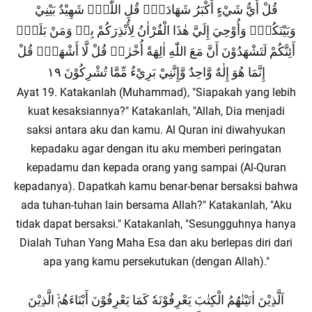
قُلْ أَيُّ شَيْءٍ أَكْبَرُ شَهَادَةًۗ قُلِ اللّٰهُۗ شَهِيْدٌ بَيْنِيْ
وَبَيْنَكُمْۗ وَأُوْحِيَ إِلَيَّ هٰذَا الْقُرْاٰنُ لِأُنْذِرَكُمْ بِهٖ وَمَنْ بَلَغَۗ
أَئِنَّكُمْ لَتَشْهَدُوْنَ أَنَّ مَعَ اللّٰهِ اٰلِهَةً أُخْرٰىۗ قُلْ لَّا أَشْهَدُۗ قُلْ
إِنَّمَا هُوَ إِلٰهٌ وَّاحِدٌ وَّإِنَّنِيْ بَرِيْءٌ مِّمَّا تُشْرِكُوْنَ ١٩
Ayat 19. Katakanlah (Muhammad), "Siapakah yang lebih
kuat kesaksiannya?" Katakanlah, "Allah, Dia menjadi
saksi antara aku dan kamu. Al Quran ini diwahyukan
kepadaku agar dengan itu aku memberi peringatan
kepadamu dan kepada orang yang sampai (Al-Quran
kepadanya). Dapatkah kamu benar-benar bersaksi bahwa
ada tuhan-tuhan lain bersama Allah?" Katakanlah, "Aku
tidak dapat bersaksi." Katakanlah, "Sesungguhnya hanya
Dialah Tuhan Yang Maha Esa dan aku berlepas diri dari
apa yang kamu persekutukan (dengan Allah)."
اَلَّذِيْنَ اٰتَيْنٰهُمُ الْكِتٰبَ يَعْرِفُوْنَهٗ كَمَا يَعْرِفُوْنَ أَبْنَاءَهُمُۘ الَّذِيْنَ