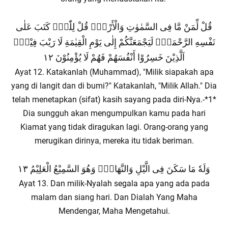
قُلْ لِّمَنْ مَّا فِى السَّمٰوٰتِ وَالْأَرْضِۗ قُلْ لِلّٰهِۗ كَتَبَ عَلٰى
نَفْسِهِ الرَّحْمَةَۗ لَيَجْمَعَنَّكُمْ إِلٰى يَوْمِ الْقِيٰمَةِ لَا رَيْبَ فِيْهِۗ
اَلَّذِيْنَ خَسِرُوْا أَنْفُسَهُمْ فَهُمْ لَا يُؤْمِنُوْنَ ١٢
Ayat 12. Katakanlah (Muhammad), "Milik siapakah apa
yang di langit dan di bumi?" Katakanlah, "Milik Allah." Dia
telah menetapkan (sifat) kasih sayang pada diri-Nya.-*1*
Dia sungguh akan mengumpulkan kamu pada hari
Kiamat yang tidak diragukan lagi. Orang-orang yang
merugikan dirinya, mereka itu tidak beriman.
وَلَهٗ مَا سَكَنَ فِى الَّيْلِ وَالنَّهَارِۗ وَهُوَ السَّمِيْعُ الْعَلِيْمُ ١٣
Ayat 13. Dan milik-Nyalah segala apa yang ada pada
malam dan siang hari. Dan Dialah Yang Maha
Mendengar, Maha Mengetahui.