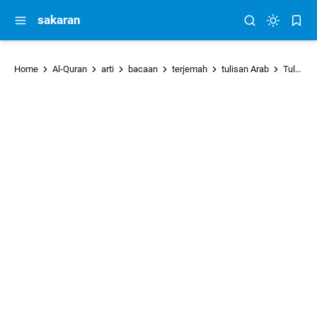
sakaran
Home
Al-Quran
arti
bacaan
terjemah
tulisan Arab
Tulisan Arab Surat Al-An'am Ayat 11-20 (Bacaan) & Terjemah