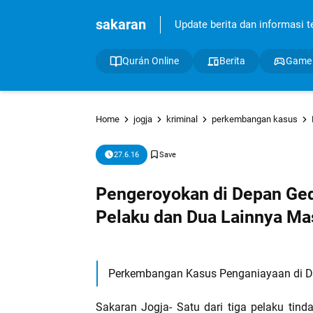
sakaran
Update berita dan informasi ter
Qurán Online
Berita
Game
Home
jogja
kriminal
perkembangan kasus
27.6.16
Pengeroyokan di Depan Ged
Pelaku dan Dua Lainnya Ma
Perkembangan Kasus Penganiayaan di 
Sakaran Jogja- Satu dari tiga pelaku ti