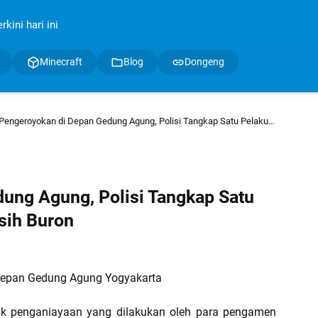
kini hari ini
Minecraft
Blog
Dongeng
Pengeroyokan di Depan Gedung Agung, Polisi Tangkap Satu Pelaku dan Dua Lainnya Masih Buron
ung Agung, Polisi Tangkap Satu
sih Buron
Depan Gedung Agung Yogyakarta
ndak penganiayaan yang dilakukan oleh para pengamen