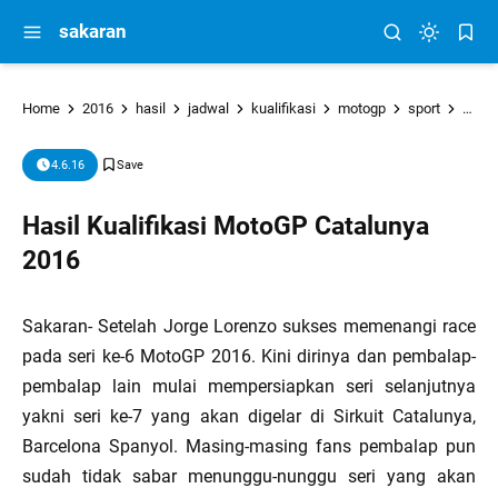
sakaran
Home
2016
hasil
jadwal
kualifikasi
motogp
sport
Hasil
4.6.16
Hasil Kualifikasi MotoGP Catalunya
2016
Sakaran- Setelah Jorge Lorenzo sukses memenangi race
pada seri ke-6 MotoGP 2016. Kini dirinya dan pembalap-
pembalap lain mulai mempersiapkan seri selanjutnya
yakni seri ke-7 yang akan digelar di Sirkuit Catalunya,
Barcelona Spanyol. Masing-masing fans pembalap pun
sudah tidak sabar menunggu-nunggu seri yang akan