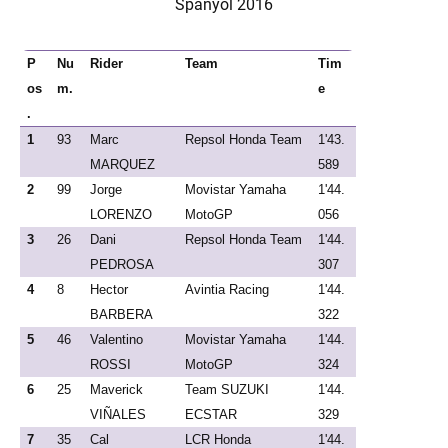
Spanyol 2016
P
Nu
Rider
Team
Tim
os
m.
e
.
1
93
Marc
Repsol Honda Team
1'43.
MARQUEZ
589
2
99
Jorge
Movistar Yamaha
1'44.
LORENZO
MotoGP
056
3
26
Dani
Repsol Honda Team
1'44.
PEDROSA
307
4
8
Hector
Avintia Racing
1'44.
BARBERA
322
5
46
Valentino
Movistar Yamaha
1'44.
ROSSI
MotoGP
324
6
25
Maverick
Team SUZUKI
1'44.
VIÑALES
ECSTAR
329
7
35
Cal
LCR Honda
1'44.