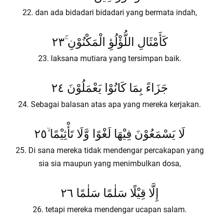
22. dan ada bidadari bidadari yang bermata indah,
كَأَمْثَالِ اللُّؤْلُؤِ الْمَكْنُوْنِ ۚ٢٣
23. laksana mutiara yang tersimpan baik.
جَزَاءً بِمَا كَانُوْا يَعْمَلُوْنَ ٢٤
24. Sebagai balasan atas apa yang mereka kerjakan.
لَا يَسْمَعُوْنَ فِيْهَا لَغْوًا وَّلَا تَأْثِيْمًا ۙ٢٥
25. Di sana mereka tidak mendengar percakapan yang
sia sia maupun yang menimbulkan dosa,
إِلَّا قِيْلًا سَلٰمًا سَلٰمًا ٢٦
26. tetapi mereka mendengar ucapan salam.