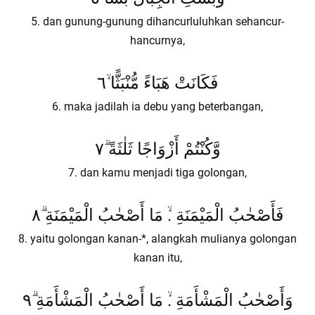
5. dan gunung-gunung dihancurluluhkan sehancur-
hancurnya,
فَكَانَتْ هَبَاءً مُّنْبَثًّا ۙ٦
6. maka jadilah ia debu yang beterbangan,
وَّكُنْتُمْ أَزْوَاجًا ثَلٰثَةً ۗ٧
7. dan kamu menjadi tiga golongan,
فَأَصْحٰبُ الْمَيْمَنَةِ .ۙ مَا أَصْحٰبُ الْمَيْمَنَةِ ۗ٨
8. yaitu golongan kanan-*, alangkah mulianya golongan
kanan itu,
وَأَصْحٰبُ الْمَشْأَمَةِ .ۙ مَا أَصْحٰبُ الْمَشْأَمَةِ ۗ٩