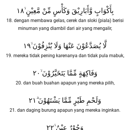
بِأَكْوَابٍ وَّأَبَارِيْقَ وَكَأْسٍ مِّنْ مَّعِيْنٍ ۙ١٨
18. dengan membawa gelas, cerek dan sloki (piala) berisi
minuman yang diambil dari air yang mengalir,
لَّا يُصَدَّعُوْنَ عَنْهَا وَلَا يُنْزِفُوْنَ ۙ١٩
19. mereka tidak pening karenanya dan tidak pula mabuk,
وَفَاكِهَةٍ مِّمَّا يَتَخَيَّرُوْنَ ۙ٢٠
20. dan buah buahan apapun yang mereka pilih,
وَلَحْمِ طَيْرٍ مِّمَّا يَشْتَهُوْنَ ۗ٢١
21. dan daging burung apapun yang mereka inginkan.
وَحُوْرٌ عِيْنٌ ۙ٢٢