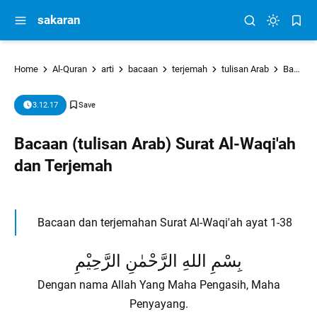
sakaran
Home
Al-Quran
arti
bacaan
terjemah
tulisan Arab
Bacaan (tulisan Arab) Surat Al-Waqi'ah dan Terjemah
3.12.17
Bacaan (tulisan Arab) Surat Al-Waqi'ah
dan Terjemah
Bacaan dan terjemahan Surat Al-Waqi'ah ayat 1-38
بِسْمِ اللهِ الرَّحْمٰنِ الرَّحِيْمِ
Dengan nama Allah Yang Maha Pengasih, Maha
Penyayang.