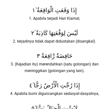
إِذَا وَقَعَتِ الْوَاقِعَةُ ۙ١
1. Apabila terjadi Hari Kiamat,
لَيْسَ لِوَقْعَتِهَا كَاذِبَةٌ ۘ٢
2. terjadinya tidak dapat didustakan (disangkal).
خَافِضَةٌ رَّافِعَةٌ ٣
3. (Kejadian itu) merendahkan (satu golongan) dan
meninggikan (golongan yang lain).
إِذَا رُجَّتِ الْأَرْضُ رَجًّا ۙ٤
4. Apabila bumi diguncangkan sedasyat-dasyatnya,
وَّبُسَّتِ الْجِبَالُ بَسًّا ۙ٥