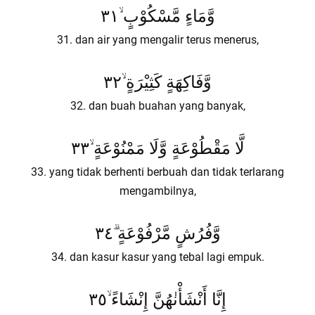
وَّمَاءٍ مَّسْكُوْبٍ ۙ٣١
31. dan air yang mengalir terus menerus,
وَّفَاكِهَةٍ كَثِيْرَةٍ ۙ٣٢
32. dan buah buahan yang banyak,
لَّا مَقْطُوْعَةٍ وَّلَا مَمْنُوْعَةٍ ۙ٣٣
33. yang tidak berhenti berbuah dan tidak terlarang
mengambilnya,
وَّفُرُشٍ مَّرْفُوْعَةٍ ۗ٣٤
34. dan kasur kasur yang tebal lagi empuk.
إِنَّا أَنْشَأْنٰهُنَّ إِنْشَاءً ۙ٣٥