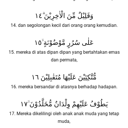
وَقَلِيْلٌ مِّنَ الْاٰخِرِيْنَ ۗ١٤
14. dan segolongan kecil dari orang orang kemudian.
عَلٰى سُرُرٍ مَّوْضُوْنَةٍ ۙ١٥
15. mereka di atas dipan dipan yang bertahtakan emas
dan permata,
مُّتَّكِئِيْنَ عَلَيْهَا مُتَقٰبِلِيْنَ ١٦
16. mereka bersandar di atasnya berhadap hadapan.
يَطُوْفُ عَلَيْهِمْ وِلْدَانٌ مُّخَلَّدُوْنَ ۙ١٧
17. Mereka dikelilingi oleh anak anak muda yang tetap
muda,