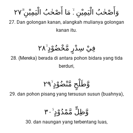
وَأَصْحٰبُ الْيَمِيْنِ .ۙ مَا أَصْحٰبُ الْيَمِيْنِ ۗ٢٧
27. Dan golongan kanan, alangkah mulianya golongan
kanan itu.
فِيْ سِدْرٍ مَّخْضُوْدٍ ۙ٢٨
28. (Mereka) berada di antara pohon bidara yang tida
berduri,
وَّطَلْحٍ مَّنْضُوْدٍ ۙ٢٩
29. dan pohon pisang yang tersusun susun (buahnya),
وَّظِلٍّ مَّمْدُوْدٍ ۙ٣٠
30. dan naungan yang terbentang luas,